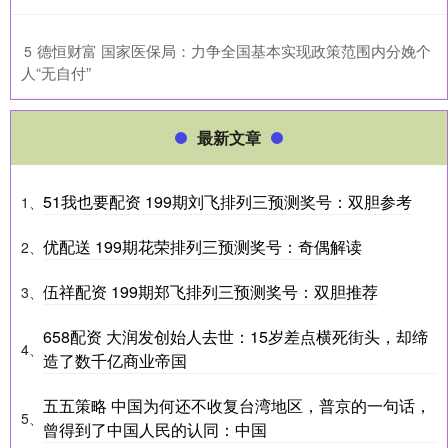
​德恒财富 国家医保局：力争全国基本实现政策范围内分娩个
5
人“无自付”
最新文章
51我也要配资 199期刘飞排列三预测奖号：双胆参考
1、
优配送 199期花荣排列三预测奖号：奇偶解读
2、
伍祥配资 199期郑飞排列三预测奖号：双胆推荐
3、
658配资 大润发创始人去世：15岁差点横死街头，却缔
4、
造了数千亿商业帝国
五五策略 中国为何还不收复台湾地区，普京的一句话，
5、
曾得到了中国人民的认同：中国