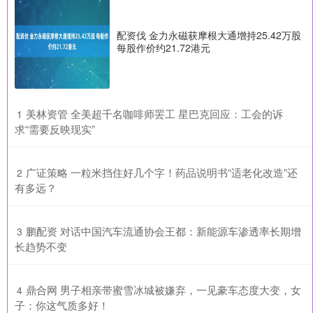
配资伐 金力永磁获摩根大通增持25.42万股
每股作价约21.72港元
​美林资管 全美超千名咖啡师罢工 星巴克回应：工会的诉
1
求“需要反映现实”
​广证策略 一粒米挡住好几个字！药品说明书“适老化改造”还
2
有多远？
​鹏配资 对话中国汽车流通协会王都：新能源车渗透率长期增
3
长趋势不变
​鼎合网 男子相亲带蜜雪冰城被嫌弃，一见豪车态度大变，女
4
子：你这气质多好！