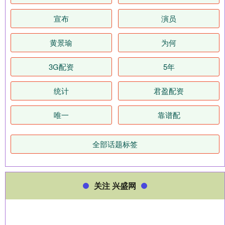
宣布
演员
黄景瑜
为何
3G配资
5年
统计
君盈配资
唯一
靠谱配
全部话题标签
关注 兴盛网