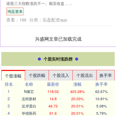
港股三大指数涨跌不一。截至收盘，恒
生指数跌0.2%，报25925.55点，恒生....
鸿岳资本
查看：
166
分类：
实盘配资app
兴盛网文章已加载完成
个股实时涨跌榜
个股跌幅
个股流入
个股流出
换手率
个股涨幅
排名
名称
最新价
涨幅
换手率
1
N展芯
118.02
403.28%
62.67%
2
志特新材
14.8
20.03%
10.81%
3
近岸蛋白
46.72
20.01%
5.08%
4
毕得医药
61.6
20.01%
5.79%