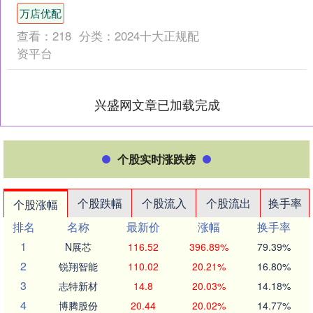
运输“十四五”时期发展改革成效专场新闻
万店优配
发....
查看：
218
分类：
2024十大正规配
资平台
兴盛网文章已加载完成
个股实时涨跌榜
个股跌幅
个股流入
个股流出
换手率
个股涨幅
排名
名称
最新价
涨幅
换手率
1
N展芯
116.52
396.89%
79.39%
2
锐翔智能
110.02
20.21%
16.80%
3
志特新材
14.8
20.03%
14.18%
4
博腾股份
20.44
20.02%
14.77%