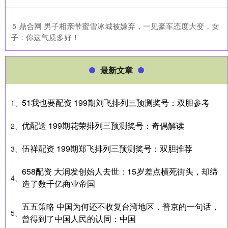
​鼎合网 男子相亲带蜜雪冰城被嫌弃，一见豪车态度大变，女
5
子：你这气质多好！
最新文章
51我也要配资 199期刘飞排列三预测奖号：双胆参考
1、
优配送 199期花荣排列三预测奖号：奇偶解读
2、
伍祥配资 199期郑飞排列三预测奖号：双胆推荐
3、
658配资 大润发创始人去世：15岁差点横死街头，却缔
4、
造了数千亿商业帝国
五五策略 中国为何还不收复台湾地区，普京的一句话，
5、
曾得到了中国人民的认同：中国