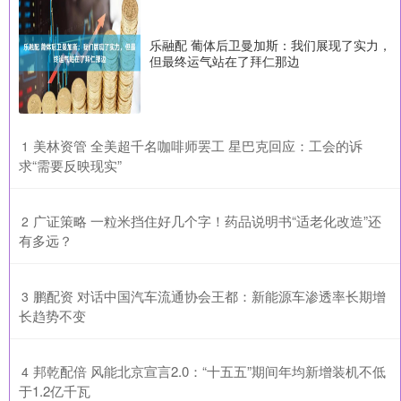
乐融配 葡体后卫曼加斯：我们展现了实力，
但最终运气站在了拜仁那边
​美林资管 全美超千名咖啡师罢工 星巴克回应：工会的诉
1
求“需要反映现实”
​广证策略 一粒米挡住好几个字！药品说明书“适老化改造”还
2
有多远？
​鹏配资 对话中国汽车流通协会王都：新能源车渗透率长期增
3
长趋势不变
​邦乾配倍 风能北京宣言2.0：“十五五”期间年均新增装机不低
4
于1.2亿千瓦