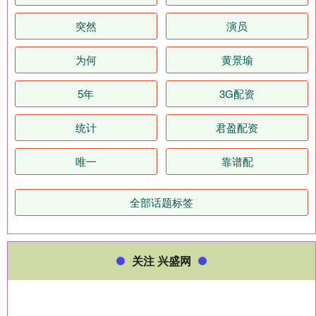
突然
演员
为何
黄景瑜
5年
3G配资
统计
君盈配资
唯一
靠谱配
全部话题标签
关注 兴盛网