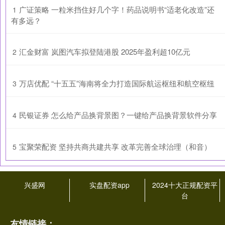
​广证策略 一粒米挡住好几个字！药品说明书“适老化改造”还
1
有多远？
​汇金财富 岚图汽车拟登陆港股 2025年盈利超10亿元
2
​万店优配 “十五五”海南将全力打造国际航运枢纽和航空枢纽
3
​民银证券 怎么给产品换背景图？一键给产品换背景软件分享
4
​宝聚荣配资 坚持共商共建共享 改革完善全球治理（和音）
5
兴盛网
实盘配资app
2024十大正规配资平
台
友情链接：