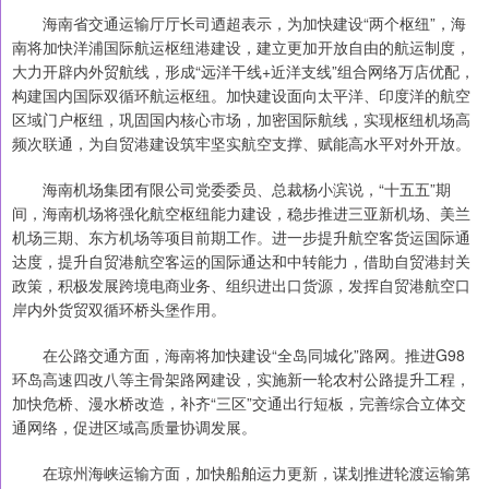
海南省交通运输厅厅长司迺超表示，为加快建设“两个枢纽”，海
南将加快洋浦国际航运枢纽港建设，建立更加开放自由的航运制度，
大力开辟内外贸航线，形成“远洋干线+近洋支线”组合网络万店优配，
构建国内国际双循环航运枢纽。加快建设面向太平洋、印度洋的航空
区域门户枢纽，巩固国内核心市场，加密国际航线，实现枢纽机场高
频次联通，为自贸港建设筑牢坚实航空支撑、赋能高水平对外开放。
海南机场集团有限公司党委委员、总裁杨小滨说，“十五五”期
间，海南机场将强化航空枢纽能力建设，稳步推进三亚新机场、美兰
机场三期、东方机场等项目前期工作。进一步提升航空客货运国际通
达度，提升自贸港航空客运的国际通达和中转能力，借助自贸港封关
政策，积极发展跨境电商业务、组织进出口货源，发挥自贸港航空口
岸内外货贸双循环桥头堡作用。
在公路交通方面，海南将加快建设“全岛同城化”路网。推进G98
环岛高速四改八等主骨架路网建设，实施新一轮农村公路提升工程，
加快危桥、漫水桥改造，补齐“三区”交通出行短板，完善综合立体交
通网络，促进区域高质量协调发展。
在琼州海峡运输方面，加快船舶运力更新，谋划推进轮渡运输第