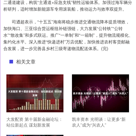
二通道建设，构筑“主通道+应急支线”韧性运输体系。加强过海车辆分
析研判，适时增加新能源车专用滚装船，推动运力与效率双提升。
司迺超表示，“十五五”海南将稳步推进交通物流降本提质增效，
加快海口、三亚综合货运枢纽补链强链，大力发展“公转铁”“公转
水”“散改集”和多式联运。推广“一单制”和“一箱制”，提升物流规模化、
集约化水平。深入推进“快递进村”万店优配，加快推进农村客货邮融
合发展，进一步完善县乡村三级寄递物流配送体系。(完)
相关文章
大发配资 第十届新金融论坛：
凯丰资本 光明谈：让更多“新
站位新起点 谋划新发展
农人”成为“兴农人”