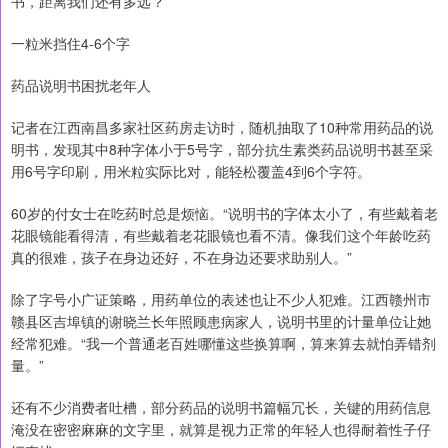
书，距离我们还有多远？
一粒米挡住4-6个字
药品说明书困扰老年人
记者在江西南昌多家社区药房走访时，随机抽取了10种常用药品的说
明书，发现其中8种字体小于5号字，部分抗生素类药品说明书甚至采
用6号字印刷，用米粒实际比对，能轻松覆盖4到6个字符。
60岁的付女士在吃药时总是烦恼。“说明书的字体太小了，有些戴着老
花眼镜能看得清，有些戴着老花眼镜也看不清。像我们这个年龄吃药
真的很难，孩子在身边还好，不在身边还要求助别人。”
除了字号小广证策略，用药单位的表述也让不少人犯难。江西赣州市
赣县区吉埠镇的谢晓兰长年照顾患病家人，说明书里的计量单位让她
经常犯难。“我一个普通老百姓哪懂这些换算啊，算来算去就怕弄错剂
量。”
还有不少消费者吐槽，部分药品的说明书篇幅冗长，关键的用药信息
淹没在密密麻麻的文字里，就算是视力正常的年轻人也得耐着性子仔