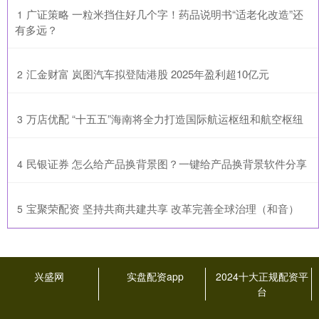
​广证策略 一粒米挡住好几个字！药品说明书“适老化改造”还
1
有多远？
​汇金财富 岚图汽车拟登陆港股 2025年盈利超10亿元
2
​万店优配 “十五五”海南将全力打造国际航运枢纽和航空枢纽
3
​民银证券 怎么给产品换背景图？一键给产品换背景软件分享
4
​宝聚荣配资 坚持共商共建共享 改革完善全球治理（和音）
5
兴盛网
实盘配资app
2024十大正规配资平
台