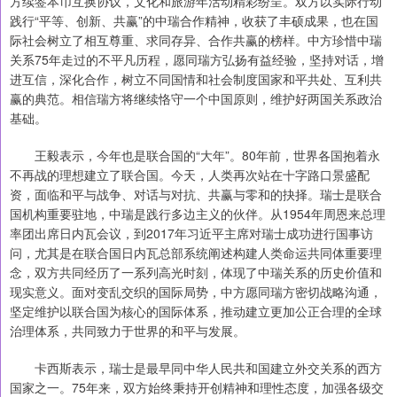
方续签本币互换协议，文化和旅游年活动精彩纷呈。双方以实际行动
践行“平等、创新、共赢”的中瑞合作精神，收获了丰硕成果，也在国
际社会树立了相互尊重、求同存异、合作共赢的榜样。中方珍惜中瑞
关系75年走过的不平凡历程，愿同瑞方弘扬有益经验，坚持对话，增
进互信，深化合作，树立不同国情和社会制度国家和平共处、互利共
赢的典范。相信瑞方将继续恪守一个中国原则，维护好两国关系政治
基础。
王毅表示，今年也是联合国的“大年”。80年前，世界各国抱着永
不再战的理想建立了联合国。今天，人类再次站在十字路口景盛配
资，面临和平与战争、对话与对抗、共赢与零和的抉择。瑞士是联合
国机构重要驻地，中瑞是践行多边主义的伙伴。从1954年周恩来总理
率团出席日内瓦会议，到2017年习近平主席对瑞士成功进行国事访
问，尤其是在联合国日内瓦总部系统阐述构建人类命运共同体重要理
念，双方共同经历了一系列高光时刻，体现了中瑞关系的历史价值和
现实意义。面对变乱交织的国际局势，中方愿同瑞方密切战略沟通，
坚定维护以联合国为核心的国际体系，推动建立更加公正合理的全球
治理体系，共同致力于世界的和平与发展。
卡西斯表示，瑞士是最早同中华人民共和国建立外交关系的西方
国家之一。75年来，双方始终秉持开创精神和理性态度，加强各级交