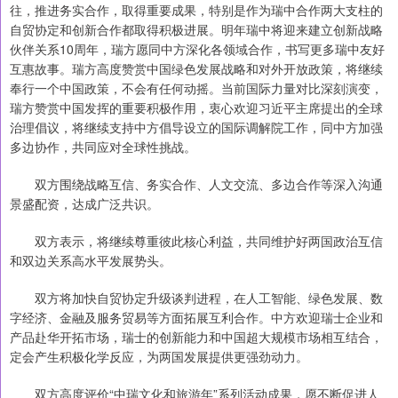
往，推进务实合作，取得重要成果，特别是作为瑞中合作两大支柱的
自贸协定和创新合作都取得积极进展。明年瑞中将迎来建立创新战略
伙伴关系10周年，瑞方愿同中方深化各领域合作，书写更多瑞中友好
互惠故事。瑞方高度赞赏中国绿色发展战略和对外开放政策，将继续
奉行一个中国政策，不会有任何动摇。当前国际力量对比深刻演变，
瑞方赞赏中国发挥的重要积极作用，衷心欢迎习近平主席提出的全球
治理倡议，将继续支持中方倡导设立的国际调解院工作，同中方加强
多边协作，共同应对全球性挑战。
双方围绕战略互信、务实合作、人文交流、多边合作等深入沟通
景盛配资，达成广泛共识。
双方表示，将继续尊重彼此核心利益，共同维护好两国政治互信
和双边关系高水平发展势头。
双方将加快自贸协定升级谈判进程，在人工智能、绿色发展、数
字经济、金融及服务贸易等方面拓展互利合作。中方欢迎瑞士企业和
产品赴华开拓市场，瑞士的创新能力和中国超大规模市场相互结合，
定会产生积极化学反应，为两国发展提供更强劲动力。
双方高度评价“中瑞文化和旅游年”系列活动成果，愿不断促进人