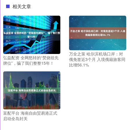
相关文章
万全之策 哈尔滨机场口岸：对
弘益配资 全网怒转的“焚烧祖先
俄免签近3个月 入境俄籍旅客同
牌位”，骗了我们整整15年！
比增56.1%
富配平台 海南自由贸易港正式
启动全岛封关