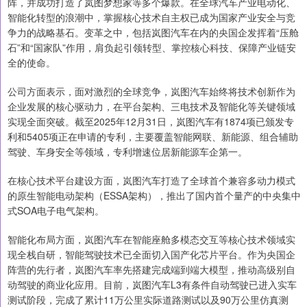
阵，并成功打造了岚图梦想家等多个爆款。在全球汽车产业电动化、
智能化转型的浪潮中，掌握核心技术自主权已成为国家产业安全与竞
争力的战略基石。变革之中，包括岚图汽车在内的央国企发挥着“压舱
石”和“国家队”作用，肩负起引领转型、掌控核心科技、保障产业链安
全的使命。
公司方面表示，面对激烈的全球竞争，岚图汽车始终将技术创新作为
企业发展的核心驱动力，在平台架构、三电技术及智能化等关键领域
实现全面突破。截至2025年12月31日，岚图汽车有1874项已颁发专
利和5405项正在申请的专利，主要覆盖智能网联、新能源、组合辅助
驾驶、车身安全等领域，专利增速位居新能源车企第一。
在核心技术平台建设方面，岚图汽车打造了全球首个兼容多动力模式
的原生智能电动架构（ESSA架构），推出了国内首个量产的中央集中
式SOA电子电气架构。
智能化布局方面，岚图汽车在智能座舱多模态交互等核心技术领域实
现全栈自研，智能驾驶技术已全面切入国产化芯片平台。作为央国企
阵营的先行者，岚图汽车率先搭建完成端到端大模型，推动高级别自
动驾驶的商业化应用。目前，岚图汽车L3有条件自动驾驶已进入实车
测试阶段，完成了累计11万公里实际道路测试以及90万公里仿真测