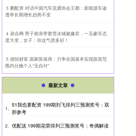
​鹏配资 对话中国汽车流通协会王都：新能源车渗
3
透率长期增长趋势不变
​鼎合网 男子相亲带蜜雪冰城被嫌弃，一见豪车态
4
度大变，女子：你这气质多好！
​德恒财富 国家医保局：力争全国基本实现政策范
5
围内分娩个人“无自付”
最新文章
51我也要配资 199期刘飞排列三预测奖号：双
1、
胆参考
优配送 199期花荣排列三预测奖号：奇偶解读
2、