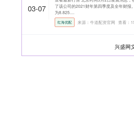
03-07
了该公司的2021财年第四季度及全年财报
为8.825....
来源：牛道配资官网
查看：
1
红海优配
兴盛网
上证指数
3919.51
98.20
1.27%
19.16