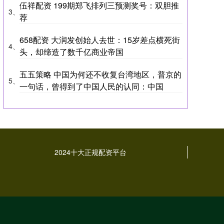
伍祥配资 199期郑飞排列三预测奖号：双胆推
3、
荐
658配资 大润发创始人去世：15岁差点横死街
4、
头，却缔造了数千亿商业帝国
五五策略 中国为何还不收复台湾地区，普京的
5、
一句话，曾得到了中国人民的认同：中国
2024十大正规配资平台