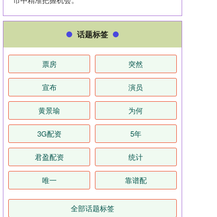
话题标签
票房
突然
宣布
演员
黄景瑜
为何
3G配资
5年
君盈配资
统计
唯一
靠谱配
全部话题标签