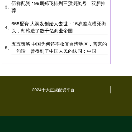
伍祥配资 199期郑飞排列三预测奖号：双胆推
3、
荐
658配资 大润发创始人去世：15岁差点横死街
4、
头，却缔造了数千亿商业帝国
五五策略 中国为何还不收复台湾地区，普京的
5、
一句话，曾得到了中国人民的认同：中国
2024十大正规配资平台