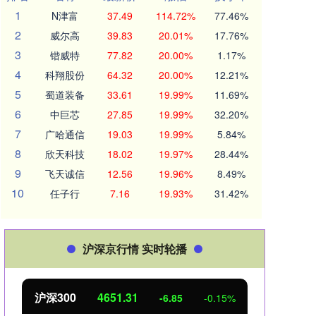
1
N津富
37.49
114.72%
77.46%
2
威尔高
39.83
20.01%
17.76%
3
锴威特
77.82
20.00%
1.17%
4
科翔股份
64.32
20.00%
12.21%
5
蜀道装备
33.61
19.99%
11.69%
6
中巨芯
27.85
19.99%
32.20%
7
广哈通信
19.03
19.99%
5.84%
8
欣天科技
18.02
19.97%
28.44%
9
飞天诚信
12.56
19.96%
8.49%
10
任子行
7.16
19.93%
31.42%
沪深京行情 实时轮播
北证50
1122.88
创业
3.42
0.30%