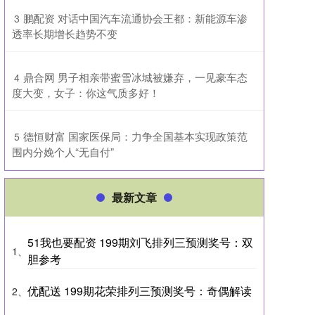
​鹏配资 对话中国汽车流通协会王都：新能源车渗
3
透率长期增长趋势不变
​鼎合网 男子相亲带蜜雪冰城被嫌弃，一见豪车态
4
度大变，女子：你这气质多好！
​德恒财富 国家医保局：力争全国基本实现政策范
5
围内分娩个人“无自付”
最新文章
51我也要配资 199期刘飞排列三预测奖号：双
1、
胆参考
优配送 199期花荣排列三预测奖号：奇偶解读
2、