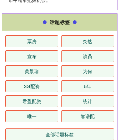
话题标签
票房
突然
宣布
演员
黄景瑜
为何
3G配资
5年
君盈配资
统计
唯一
靠谱配
全部话题标签