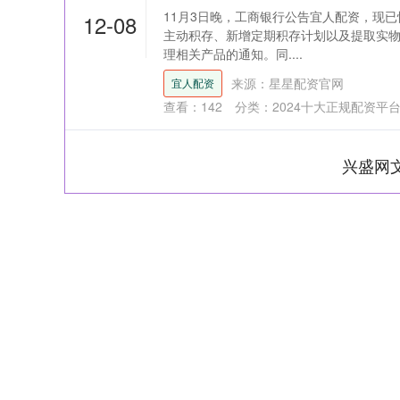
11月3日晚，工商银行公告宜人配资，现
12-08
主动积存、新增定期积存计划以及提取实物
理相关产品的通知。同....
来源：星星配资官网
宜人配资
查看：
142
分类：
2024十大正规配资平
兴盛网
深证成指
14110.12
21.92
0.57%
-34.08