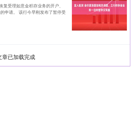
已恢复受理如意金积存业务的开户、
的申请。 该行今早刚发布了暂停受
台
文章已加载完成
沪深300
4651.31
-0.24%
-6.85
-0.15%