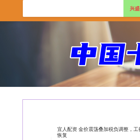
兴盛
首页
兴盛网
实
宜人配资 金价震荡叠加税负调整，工
恢复