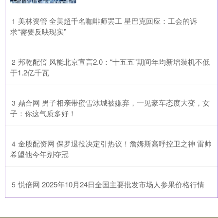
​美林资管 全美超千名咖啡师罢工 星巴克回应：工会的诉
1
求“需要反映现实”
​邦乾配倍 风能北京宣言2.0：“十五五”期间年均新增装机不低
2
于1.2亿千瓦
​鼎合网 男子相亲带蜜雪冰城被嫌弃，一见豪车态度大变，女
3
子：你这气质多好！
​金股配资网 保罗退役决定引热议！詹姆斯高呼控卫之神 雷帅
4
希望他今年别夺冠
​悦倍网 2025年10月24日全国主要批发市场人参果价格行情
5