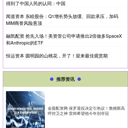
得到了中国人民的认同：中国
闻道资本 东睦股份：Q1增长势头放缓、回款承压，加码
MIM商誉风险悬顶
融凯配资 抢先入场！美资管公司申请推出2倍做多SpaceX
和Anthropic的ETF
恒运资本 圆明园的山桃花，开了！迎来最佳观赏期
推荐资讯
金股配资网 保罗退役决定引热议！詹姆斯高
呼控卫之神 雷帅希望他今年别夺冠