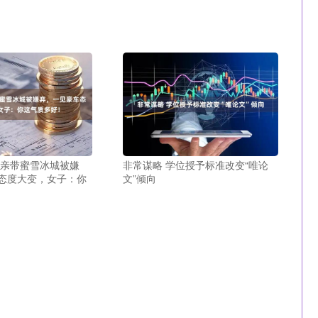
相亲带蜜雪冰城被嫌
非常谋略 学位授予标准改变“唯论
态度大变，女子：你
文”倾向