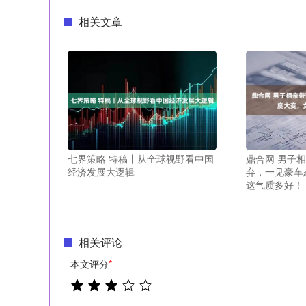
相关文章
七界策略 特稿丨从全球视野看中国
鼎合网 男子
经济发展大逻辑
弃，一见豪车
这气质多好！
相关评论
本文评分
*