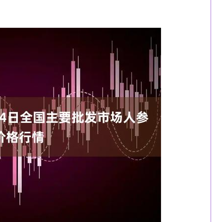
深证成指
14070.78
0.01%
-73.43
-0.52%