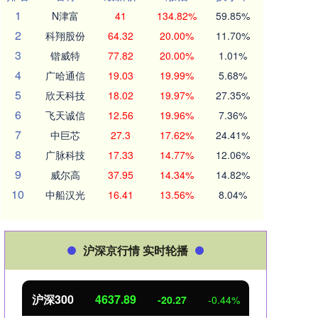
1
N津富
41
134.82%
59.85%
2
科翔股份
64.32
20.00%
11.70%
3
锴威特
77.82
20.00%
1.01%
4
广哈通信
19.03
19.99%
5.68%
5
欣天科技
18.02
19.97%
27.35%
6
飞天诚信
12.56
19.96%
7.36%
7
中巨芯
27.3
17.62%
24.41%
8
广脉科技
17.33
14.77%
12.06%
9
威尔高
37.95
14.34%
14.82%
10
中船汉光
16.41
13.56%
8.04%
沪深京行情 实时轮播
沪深300
4637.89
北证
-20.27
-0.44%