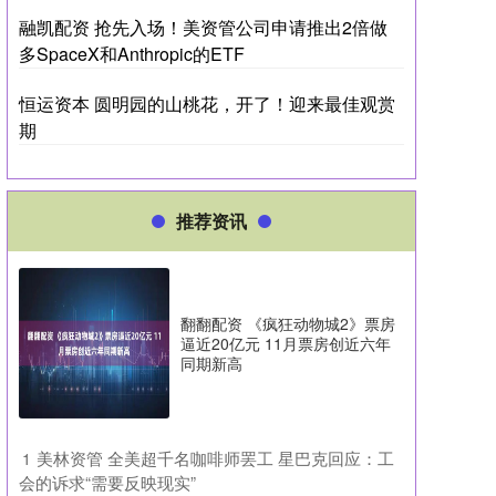
融凯配资 抢先入场！美资管公司申请推出2倍做
多SpaceX和Anthropic的ETF
恒运资本 圆明园的山桃花，开了！迎来最佳观赏
期
推荐资讯
翻翻配资 《疯狂动物城2》票房
逼近20亿元 11月票房创近六年
同期新高
​美林资管 全美超千名咖啡师罢工 星巴克回应：工
1
会的诉求“需要反映现实”