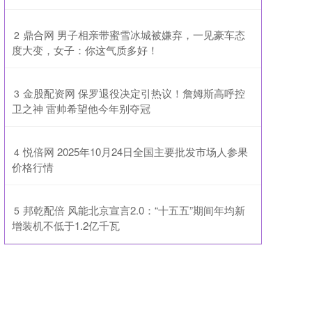
​鼎合网 男子相亲带蜜雪冰城被嫌弃，一见豪车态
2
度大变，女子：你这气质多好！
​金股配资网 保罗退役决定引热议！詹姆斯高呼控
3
卫之神 雷帅希望他今年别夺冠
​悦倍网 2025年10月24日全国主要批发市场人参果
4
价格行情
​邦乾配倍 风能北京宣言2.0：“十五五”期间年均新
5
增装机不低于1.2亿千瓦