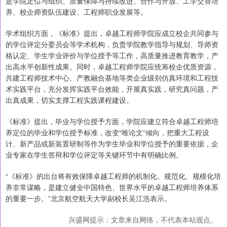
是学院定位与组织、质量保障与持续改进、合作与开放、工学交替培
养、校企师资队伍建设、工程师职业发展等。
学术组织方面，《标准》提出，卓越工程师学院应成立校企共同参与
的学位评定分委员会等学术机构，负责学院教学指导与规划、导师资
格认定、学生学业评价与学位授予等工作，高质量推进教育教学，产
出高水平创新性成果。同时，卓越工程师学院应统筹校企优质资源，
共建工程师技术中心、产教融合基地等类企业级别仿真环境和工程技
术实践平台，充分发挥实践平台效能，开展真实践，研究真问题，产
出真成果，切实支撑工程实践课程建设。
《标准》提出，毕业与学位授予方面，学院应建立符合卓越工程师培
养定位的毕业和学位授予标准，改变“唯论文”倾向，把重大工程设
计、新产品或新装置研制等作为学生毕业和学位授予的重要依据，企
业专家在学生答辩和学位评定等关键环节中有明确比例。
“《标准》的出台将有效保障卓越工程师的机制化、规范化、规模化培
养非常谋略，是建立健全中国特色、世界水平的卓越工程师培养体系
的重要一步。”北京航空航天大学副校长吴江浩表示。
兴盛网提示：文章来自网络，不代表本站观点。