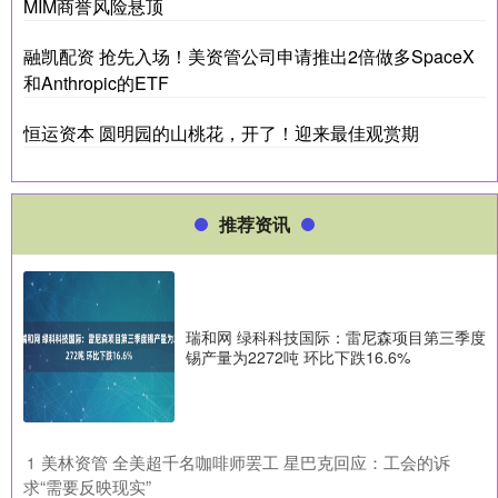
MIM商誉风险悬顶
融凯配资 抢先入场！美资管公司申请推出2倍做多SpaceX
和Anthropic的ETF
恒运资本 圆明园的山桃花，开了！迎来最佳观赏期
推荐资讯
瑞和网 绿科科技国际：雷尼森项目第三季度
锡产量为2272吨 环比下跌16.6%
​美林资管 全美超千名咖啡师罢工 星巴克回应：工会的诉
1
求“需要反映现实”