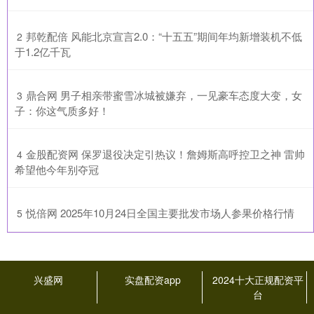
​邦乾配倍 风能北京宣言2.0：“十五五”期间年均新增装机不低
2
于1.2亿千瓦
​鼎合网 男子相亲带蜜雪冰城被嫌弃，一见豪车态度大变，女
3
子：你这气质多好！
​金股配资网 保罗退役决定引热议！詹姆斯高呼控卫之神 雷帅
4
希望他今年别夺冠
​悦倍网 2025年10月24日全国主要批发市场人参果价格行情
5
兴盛网
实盘配资app
2024十大正规配资平
台