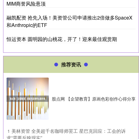
MIM商誉风险悬顶
融凯配资 抢先入场！美资管公司申请推出2倍做多SpaceX
和Anthropic的ETF
恒运资本 圆明园的山桃花，开了！迎来最佳观赏期
推荐资讯
股点网 【企望教育】原画色彩创作心得分享
​美林资管 全美超千名咖啡师罢工 星巴克回应：工会的诉
1
求“需要反映现实”