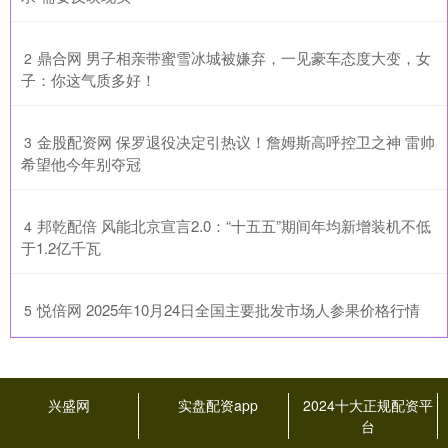
​鼎合网 男子相亲带蜜雪冰城被嫌弃，一见豪车态度大变，女
2
子：你这气质多好！
​金股配资网 保罗退役决定引热议！詹姆斯高呼控卫之神 雷帅
3
希望他今年别夺冠
​邦乾配倍 风能北京宣言2.0：“十五五”期间年均新增装机不低
4
于1.2亿千瓦
​悦倍网 2025年10月24日全国主要批发市场人参果价格行情
5
兴盛网
实盘配资app
2024十大正规配资平
台