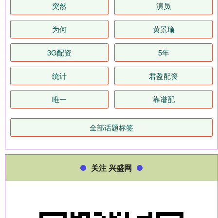
突然
演员
为何
黄景瑜
3G配资
5年
统计
君盈配资
唯一
靠谱配
全部话题标签
关注 兴盛网