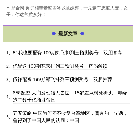
​鼎合网 男子相亲带蜜雪冰城被嫌弃，一见豪车态度大变，女
5
子：你这气质多好！
最新文章
51我也要配资 199期刘飞排列三预测奖号：双胆参考
1、
优配送 199期花荣排列三预测奖号：奇偶解读
2、
伍祥配资 199期郑飞排列三预测奖号：双胆推荐
3、
658配资 大润发创始人去世：15岁差点横死街头，却缔
4、
造了数千亿商业帝国
五五策略 中国为何还不收复台湾地区，普京的一句话，
5、
曾得到了中国人民的认同：中国