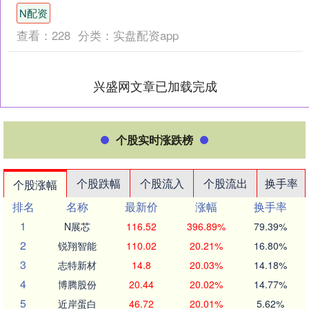
突破至54.394美元/盎司，而现货金价则
N配资
回升至420....
查看：
228
分类：
实盘配资app
兴盛网文章已加载完成
个股实时涨跌榜
个股跌幅
个股流入
个股流出
换手率
个股涨幅
排名
名称
最新价
涨幅
换手率
1
N展芯
116.52
396.89%
79.39%
2
锐翔智能
110.02
20.21%
16.80%
3
志特新材
14.8
20.03%
14.18%
4
博腾股份
20.44
20.02%
14.77%
5
近岸蛋白
46.72
20.01%
5.62%