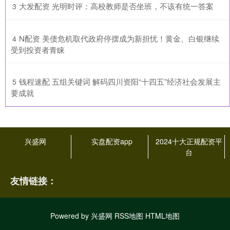
​大发配资 光明时评：高校教师是否坐班，不该有统一答案
3
​N配资 美债危机取代政府停摆成为新担忧！黄金、白银继续
4
受到投资者青睐
​钱程速配 五组关键词 解码四川资阳“十四五”经济社会发展主
5
要成就
兴盛网
实盘配资app
2024十大正规配资平
台
友情链接：
Powered by
兴盛网
RSS地图
HTML地图