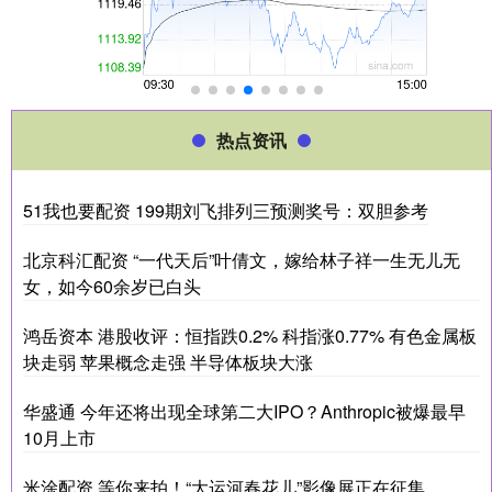
热点资讯
51我也要配资 199期刘飞排列三预测奖号：双胆参考
北京科汇配资 “一代天后”叶倩文，嫁给林子祥一生无儿无
女，如今60余岁已白头
鸿岳资本 港股收评：恒指跌0.2% 科指涨0.77% 有色金属板
块走弱 苹果概念走强 半导体板块大涨
华盛通 今年还将出现全球第二大IPO？Anthropic被爆最早
10月上市
米涂配资 等你来拍！“大运河春花儿”影像展正在征集