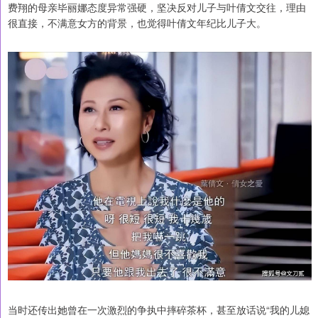
费翔的母亲毕丽娜态度异常强硬，坚决反对儿子与叶倩文交往，理由
很直接，不满意女方的背景，也觉得叶倩文年纪比儿子大。
当时还传出她曾在一次激烈的争执中摔碎茶杯，甚至放话说“我的儿媳