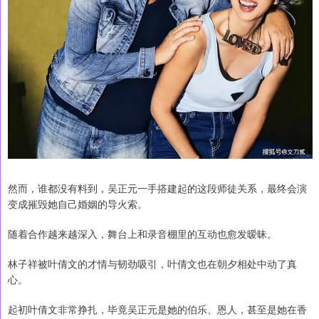
然而，谁都没有料到，吴正元一手搭建起的这段师徒关系，最终会演
变成摧毁她自己婚姻的导火索。
随着合作越来越深入，舞台上和录音棚里的互动也愈发暧昧。
林子祥被叶倩文的才情与韧劲吸引，叶倩文也在朝夕相处中动了真
心。
起初叶倩文非常挣扎，毕竟吴正元是她的伯乐、恩人，甚至是她在香