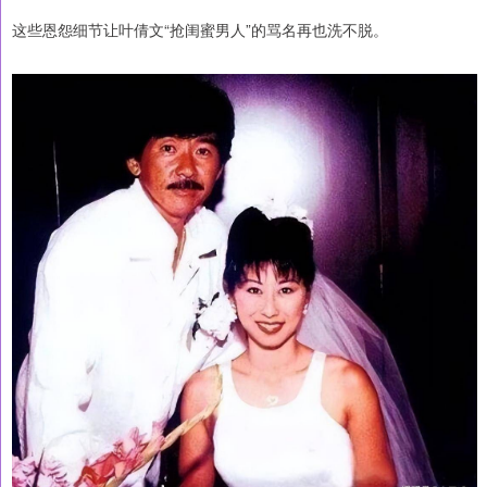
这些恩怨细节让叶倩文“抢闺蜜男人”的骂名再也洗不脱。