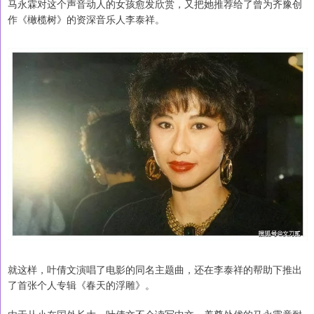
马永霖对这个声音动人的女孩愈发欣赏，又把她推荐给了曾为齐豫创
作《橄榄树》的资深音乐人李泰祥。
就这样，叶倩文演唱了电影的同名主题曲，还在李泰祥的帮助下推出
了首张个人专辑《春天的浮雕》。
由于从小在国外长大，叶倩文不会读写中文，养尊处优的马永霖竟耐