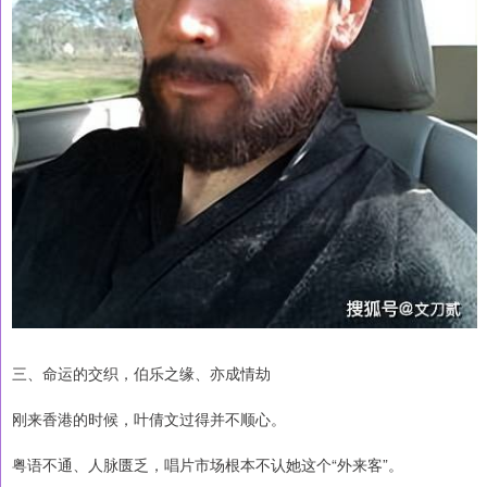
三、命运的交织，伯乐之缘、亦成情劫
刚来香港的时候，叶倩文过得并不顺心。
粤语不通、人脉匮乏，唱片市场根本不认她这个“外来客”。