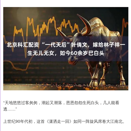
“天地悠悠过客匆匆，潮起又潮落，恩恩怨怨生死白头，几人能看
透……”
上世纪90年代初，这首《潇洒走一回》如同一阵旋风席卷大江南北。