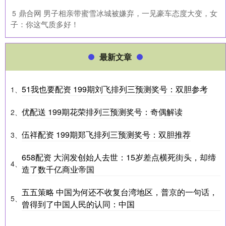
​鼎合网 男子相亲带蜜雪冰城被嫌弃，一见豪车态度大变，女
5
子：你这气质多好！
最新文章
51我也要配资 199期刘飞排列三预测奖号：双胆参考
1、
优配送 199期花荣排列三预测奖号：奇偶解读
2、
伍祥配资 199期郑飞排列三预测奖号：双胆推荐
3、
658配资 大润发创始人去世：15岁差点横死街头，却缔
4、
造了数千亿商业帝国
五五策略 中国为何还不收复台湾地区，普京的一句话，
5、
曾得到了中国人民的认同：中国