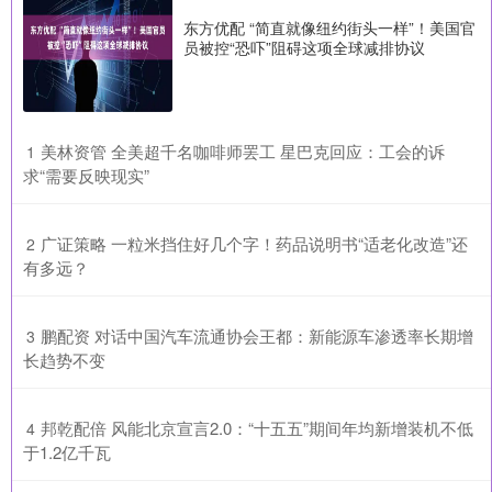
东方优配 “简直就像纽约街头一样”！美国官
员被控“恐吓”阻碍这项全球减排协议
​美林资管 全美超千名咖啡师罢工 星巴克回应：工会的诉
1
求“需要反映现实”
​广证策略 一粒米挡住好几个字！药品说明书“适老化改造”还
2
有多远？
​鹏配资 对话中国汽车流通协会王都：新能源车渗透率长期增
3
长趋势不变
​邦乾配倍 风能北京宣言2.0：“十五五”期间年均新增装机不低
4
于1.2亿千瓦