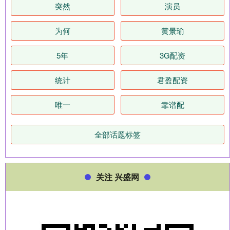
突然
演员
为何
黄景瑜
5年
3G配资
统计
君盈配资
唯一
靠谱配
全部话题标签
关注 兴盛网