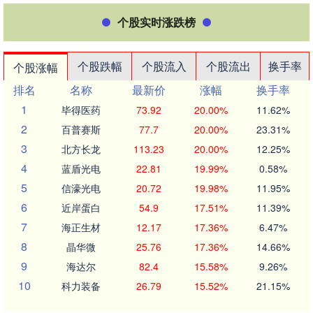
个股实时涨跌榜
个股跌幅
个股流入
个股流出
换手率
个股涨幅
排名
名称
最新价
涨幅
换手率
1
毕得医药
73.92
20.00%
11.62%
2
百普赛斯
77.7
20.00%
23.31%
3
北方长龙
113.23
20.00%
12.25%
4
蓝盾光电
22.81
19.99%
0.58%
5
信濠光电
20.72
19.98%
11.95%
6
近岸蛋白
54.9
17.51%
11.39%
7
海正生材
12.17
17.36%
6.47%
8
晶华微
25.76
17.36%
14.66%
9
海达尔
82.4
15.58%
9.26%
10
科力装备
26.79
15.52%
21.15%