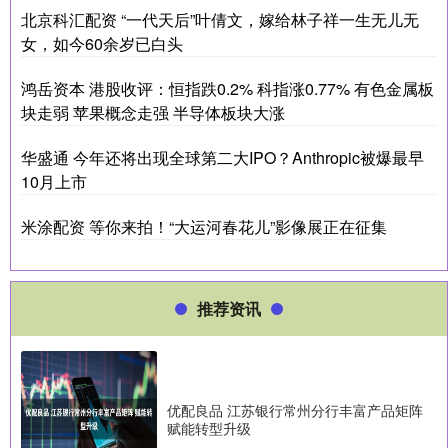
北京科汇配资 “一代天后”叶倩文，嫁给林子祥一生无儿无
女，如今60余岁已白头
鸿岳资本 港股收评：恒指跌0.2% 科指涨0.77% 有色金属板
块走弱 苹果概念走强 半导体板块大涨
华盛通 今年还将出现全球第二大IPO？Anthropic被爆最早
10月上市
米涂配资 等你来拍！“大运河春花儿”影像展正在征集
推荐资讯
优配良品 江苏银行常州分行丰富产品矩阵
赋能转型升级