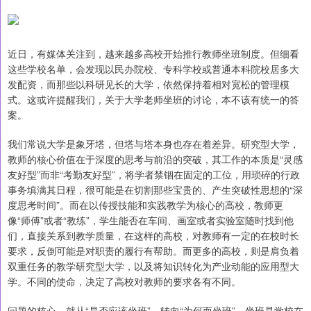
近日，有媒体关注到，越来越多高校开始推行教师坐班制度。但细看
这些学校名单，会发现以民办院校、专科学校或普通本科院校居多大
发配资，而那些以科研见长的大学，依然保持着相对宽松的管理模
式。这或许提醒我们，关于大学老师坐班的讨论，本不该有统一的答
案。
我们常说大学是象牙塔，但塔与塔本身也存在着差异。研究型大学，
教师的核心价值在于深度的思考与前沿的突破，其工作的本质是“灵感
友好型”而非“考勤友好型”，将学者禁锢在固定的工位，用琐碎的行政
事务填满其日程，很可能是在切割那些宝贵的、产生突破性思想的“深
度思考时间”。而在以传授技能和实践教学为核心的高校，教师更
像“师傅”或者“教练”，学生能否在车间、画室或者实验室随时找到他
们，直接关系到教学质量，在这样的高校，对教师有一定的在校时长
要求，反倒可能是对职责的履行有帮助。而更多的高校，则是肩负着
双重任务的教学研究型大学，以及将知识转化为产业动能的应用型大
学。不同的使命，决定了高校对教师的要求各有不同。
问题的核心，就从“是否应该坐班”，转向“为何而坐班”。坐班是学校在