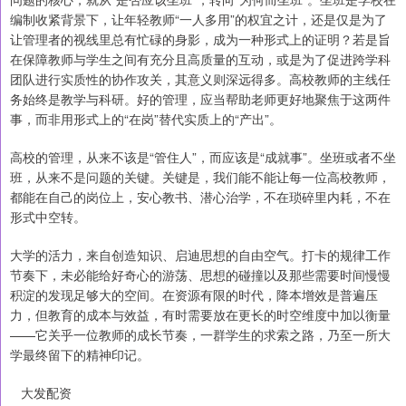
编制收紧背景下，让年轻教师“一人多用”的权宜之计，还是仅是为了
让管理者的视线里总有忙碌的身影，成为一种形式上的证明？若是旨
在保障教师与学生之间有充分且高质量的互动，或是为了促进跨学科
团队进行实质性的协作攻关，其意义则深远得多。高校教师的主线任
务始终是教学与科研。好的管理，应当帮助老师更好地聚焦于这两件
事，而非用形式上的“在岗”替代实质上的“产出”。
高校的管理，从来不该是“管住人”，而应该是“成就事”。坐班或者不坐
班，从来不是问题的关键。关键是，我们能不能让每一位高校教师，
都能在自己的岗位上，安心教书、潜心治学，不在琐碎里内耗，不在
形式中空转。
大学的活力，来自创造知识、启迪思想的自由空气。打卡的规律工作
节奏下，未必能给好奇心的游荡、思想的碰撞以及那些需要时间慢慢
积淀的发现足够大的空间。在资源有限的时代，降本增效是普遍压
力，但教育的成本与效益，有时需要放在更长的时空维度中加以衡量
——它关乎一位教师的成长节奏，一群学生的求索之路，乃至一所大
学最终留下的精神印记。
大发配资