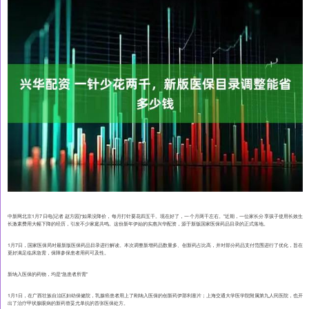
中新网北京1月7日电(记者 赵方园)“如果没降价，每月打针要花四五千。现在好了，一个月两千左右。”近期，一位家长分享孩子使用长效生
长激素费用大幅下降的经历，引发不少家庭共鸣。这份新年伊始的实惠兴华配资，源于新版国家医保药品目录的正式落地。
1月7日，国家医保局对最新版医保药品目录进行解读。本次调整新增药品数量多、创新药占比高，并对部分药品支付范围进行了优化，旨在
更好满足临床急需，保障参保患者用药可及性。
新纳入医保的药物，均是“急患者所需”
1月1日，在广西壮族自治区妇幼保健院，乳腺癌患者用上了刚纳入医保的创新药伊那利塞片；上海交通大学医学院附属第九人民医院，也开
出了治疗甲状腺眼病的新药替妥尤单抗的首张医保处方。