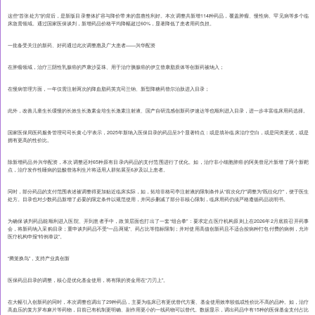
这些“首张处方”的背后，是新版目录整体扩容与降价带来的普惠性利好。本次调整共新增114种药品，覆盖肿瘤、慢性病、罕见病等多个临
床急需领域。通过国家医保谈判，新增药品价格平均降幅超过60%，显著降低了患者用药负担。
一批备受关注的新药、好药通过此次调整惠及广大患者——兴华配资
在肿瘤领域，治疗三阴性乳腺癌的芦康沙妥珠、用于治疗胰腺癌的伊立替康脂质体等创新药被纳入；
在慢病管理方面，一年仅需注射两次的降血脂药英克司兰钠、新型降糖药替尔泊肽进入目录；
此外，改善儿童生长缓慢的长效生长激素金培生长激素注射液、国产自研流感创新药伊速达等也顺利进入目录，进一步丰富临床用药选择。
国家医保局医药服务管理司司长黄心宇表示，2025年新纳入医保目录的药品呈3个显著特点：或是填补临床治疗空白，或是同类更优，或是
拥有更高的性价比。
除新增药品外兴华配资，本次调整还对65种原有目录内药品的支付范围进行了优化。如，治疗非小细胞肺癌的阿美替尼片新增了两个新靶
点，治疗发作性睡病的盐酸替洛利生片将适用人群拓展至6岁及以上患者。
同时，部分药品的支付范围表述被调整得更加贴近临床实际，如，拓培非格司亭注射液的限制条件从“前次化疗”调整为“既往化疗”，便于医生
处方。目录也对少数药品新增了必要的限定条件以规范使用，并同步删减了部分非核心限制，临床用药仍须严格遵循药品说明书。
为确保谈判药品能顺利进入医院、开到患者手中，政策层面也打出了一套“组合拳”：要求定点医疗机构原则上在2026年2月底前召开药事
会，将新药纳入采购目录；重申谈判药品不受“一品两规”、药占比等指标限制；并对使用高值创新药且不适合按病种打包付费的病例，允许
医疗机构申报“特例单议”。
“腾笼换鸟”，支持产业真创新
医保药品目录的调整，核心是优化基金使用，将有限的资金用在“刀刃上”。
在大幅引入创新药的同时，本次调整也调出了29种药品，主要为临床已有更优替代方案、基金使用效率较低或性价比不高的品种。如，治疗
高血压的复方罗布麻片等药物，目前已有机制更明确、副作用更小的一线药物可以替代。数据显示，调出药品中有15种的医保基金支付占比