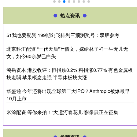
热点资讯
51我也要配资 199期刘飞排列三预测奖号：双胆参考
北京科汇配资 “一代天后”叶倩文，嫁给林子祥一生无儿无
女，如今60余岁已白头
鸿岳资本 港股收评：恒指跌0.2% 科指涨0.77% 有色金属板
块走弱 苹果概念走强 半导体板块大涨
华盛通 今年还将出现全球第二大IPO？Anthropic被爆最早
10月上市
米涂配资 等你来拍！“大运河春花儿”影像展正在征集