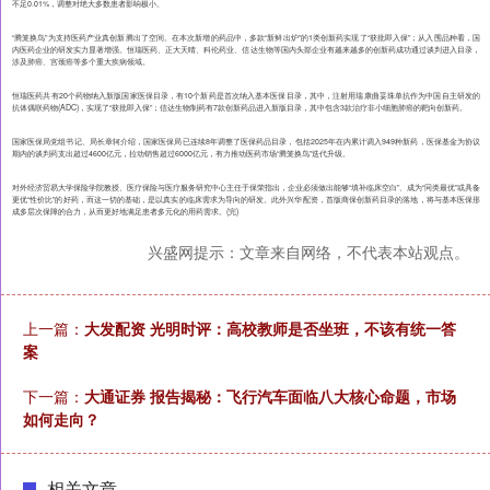
不足0.01%，调整对绝大多数患者影响极小。
“腾笼换鸟”为支持医药产业真创新腾出了空间。在本次新增的药品中，多款“新鲜出炉”的1类创新药实现了“获批即入保”；从入围品种看，国
内医药企业的研发实力显著增强。恒瑞医药、正大天晴、科伦药业、信达生物等国内头部企业有越来越多的创新药成功通过谈判进入目录，
涉及肺癌、宫颈癌等多个重大疾病领域。
恒瑞医药共有20个药物纳入新版国家医保目录，有10个新药是首次纳入基本医保目录，其中，注射用瑞康曲妥珠单抗作为中国自主研发的
抗体偶联药物(ADC)，实现了“获批即入保”；信达生物制药有7款创新药品进入新版目录，其中包含3款治疗非小细胞肺癌的靶向创新药。
国家医保局党组书记、局长章轲介绍，国家医保局已连续8年调整了医保药品目录，包括2025年在内累计调入949种新药，医保基金为协议
期内的谈判药支出超过4600亿元，拉动销售超过6000亿元，有力推动医药市场“腾笼换鸟”迭代升级。
对外经济贸易大学保险学院教授、医疗保险与医疗服务研究中心主任于保荣指出，企业必须做出能够“填补临床空白”、成为“同类最优”或具备
更优“性价比”的好药，而这一切的基础，是以真实的临床需求为导向的研发。此外兴华配资，首版商保创新药目录的落地，将与基本医保形
成多层次保障的合力，从而更好地满足患者多元化的用药需求。(完)
兴盛网提示：文章来自网络，不代表本站观点。
上一篇：
大发配资 光明时评：高校教师是否坐班，不该有统一答
案
下一篇：
大通证券 报告揭秘：飞行汽车面临八大核心命题，市场
如何走向？
相关文章