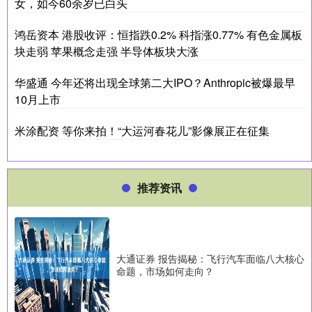
女，如今60余岁已白头
鸿岳资本 港股收评：恒指跌0.2% 科指涨0.77% 有色金属板
块走弱 苹果概念走强 半导体板块大涨
华盛通 今年还将出现全球第二大IPO？Anthropic被爆最早
10月上市
米涂配资 等你来拍！“大运河春花儿”影像展正在征集
推荐资讯
大通证券 报告揭秘：飞行汽车面临八大核心
命题，市场如何走向？