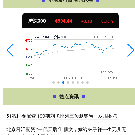
沪深300
4694.44
43.13
0.93%
热点资讯
51我也要配资 199期刘飞排列三预测奖号：双胆参考
北京科汇配资 “一代天后”叶倩文，嫁给林子祥一生无儿无