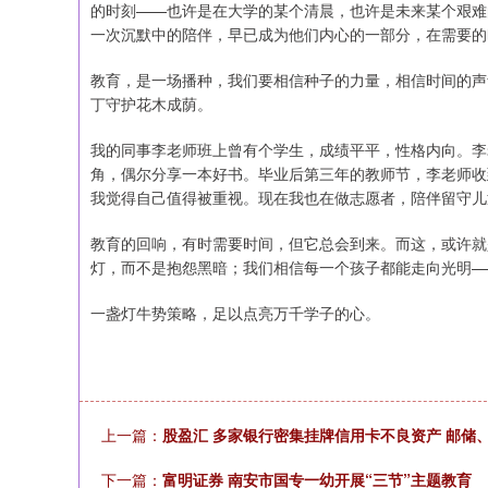
的时刻——也许是在大学的某个清晨，也许是未来某个艰难
一次沉默中的陪伴，早已成为他们内心的一部分，在需要的
教育，是一场播种，我们要相信种子的力量，相信时间的声
丁守护花木成荫。
我的同事李老师班上曾有个学生，成绩平平，性格内向。李
角，偶尔分享一本好书。毕业后第三年的教师节，李老师收
我觉得自己值得被重视。现在我也在做志愿者，陪伴留守儿
教育的回响，有时需要时间，但它总会到来。而这，或许就
灯，而不是抱怨黑暗；我们相信每一个孩子都能走向光明—
一盏灯牛势策略，足以点亮万千学子的心。
上一篇：
股盈汇 多家银行密集挂牌信用卡不良资产 邮储
下一篇：
富明证券 南安市国专一幼开展“三节”主题教育