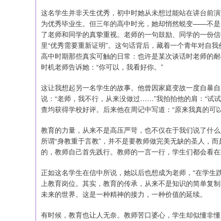
这名学生并非天生优秀，初中时她从未想过能站在讲台前演
为优秀毕业生。但三年的高中时光，她却悄然蜕变——不是
了老师和同学的真挚重视。老师的一句鼓励、同学的一份信
里“优秀需要重新证明”。这句话背后，藏着一个青年对自
高中时期那些真实可触的日常：也许是某次谈话时老师的耐
时机老师告诉她：“你可以，我看好你。”
这让我想起另一名学生的故事。他曾因家庭变故一度自暴自
说：“老师，我不行，从来没做过……”我拍拍他的肩：“试
查均获得学校好评。后来他在周记中写道：“原来我真的可
教育的力量，从来不是高压严苛，也不仅在于我们说了什么
所谓“身教重于言教”，并不是要教师做完美无缺的圣人，
的，教师自己首先践行。教师的一言一行，学生们都会看在
正如这名学生在信中所说，她以后也想成为老师，“在学生
上教育岗位。其实，教育的传承，从来不是知识的简单复制
未来的世界。这是一种精神的接力，一种价值的延续。
有时候，教育也让人无奈。教师苦口婆心，学生却似懂非懂