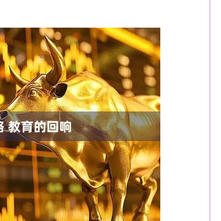
沪深300
4694.44
1.42%
43.13
0.93%