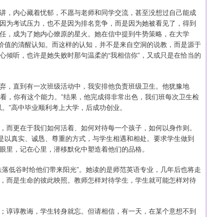
讲，内心藏着忧郁，不愿与老师和同学交流，甚至没想过自己能成
因为考试压力，也不是因为排名竞争，而是因为她被看见了，得到
任，成为了她内心燎原的星火。她在信中提到牛势策略，在大学
我价值的清醒认知。而这样的认知，并不是来自空洞的说教，而是源于
心倾听，也许是她失败时那句温柔的“我相信你”，又或只是在恰当的
弃，直到有一次班级活动中，我安排他负责班级卫生。他犹豫地
试看，你有这个能力。”结果，他完成得非常出色，我们班每次卫生检
以。”高中毕业顺利考上大学，后成功创业。
，而更在于我们如何活着、如何对待每一个孩子，如何以身作则。
而是以真实、诚恳、尊重的方式，与学生相遇和相处。要求学生做到
眼里，记在心里，潜移默化中塑造着他们的品格。
跌落低谷时给他们带来阳光”。她读的是师范英语专业，几年后也将走
，而是生命的彼此映照。教师怎样对待学生，学生就可能怎样对待
；谆谆教诲，学生转身就忘。但请相信，有一天，在某个意想不到