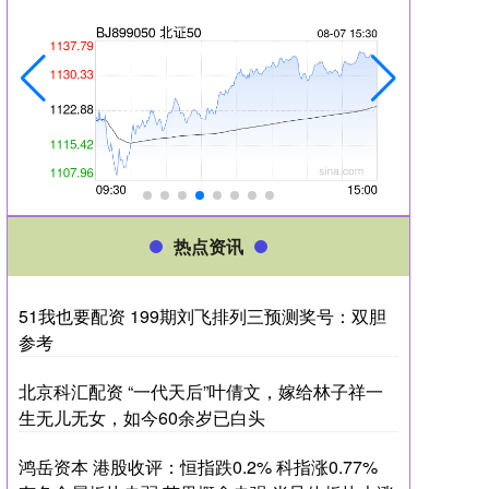
热点资讯
51我也要配资 199期刘飞排列三预测奖号：双胆
参考
北京科汇配资 “一代天后”叶倩文，嫁给林子祥一
生无儿无女，如今60余岁已白头
鸿岳资本 港股收评：恒指跌0.2% 科指涨0.77%