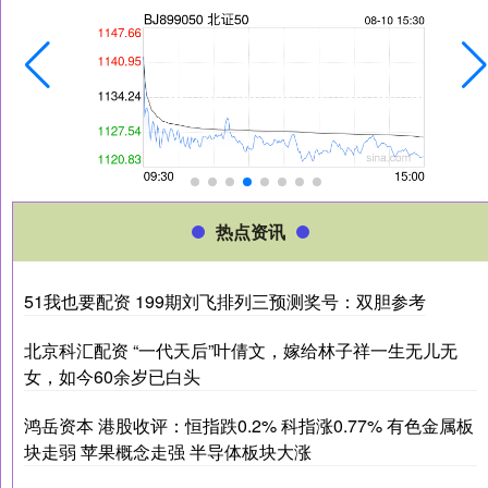
热点资讯
51我也要配资 199期刘飞排列三预测奖号：双胆参考
北京科汇配资 “一代天后”叶倩文，嫁给林子祥一生无儿无
女，如今60余岁已白头
鸿岳资本 港股收评：恒指跌0.2% 科指涨0.77% 有色金属板
块走弱 苹果概念走强 半导体板块大涨