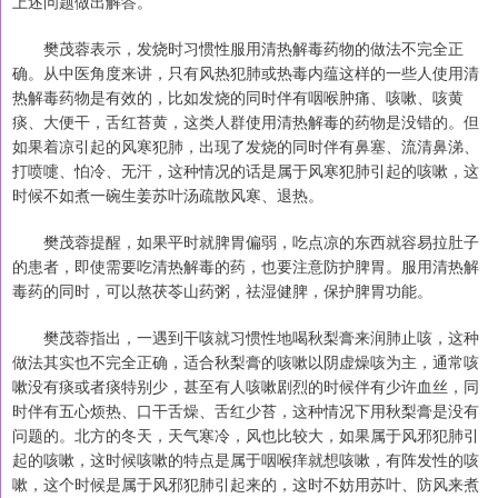
上述问题做出解答。
樊茂蓉表示，发烧时习惯性服用清热解毒药物的做法不完全正
确。从中医角度来讲，只有风热犯肺或热毒内蕴这样的一些人使用清
热解毒药物是有效的，比如发烧的同时伴有咽喉肿痛、咳嗽、咳黄
痰、大便干，舌红苔黄，这类人群使用清热解毒的药物是没错的。但
如果着凉引起的风寒犯肺，出现了发烧的同时伴有鼻塞、流清鼻涕、
打喷嚏、怕冷、无汗，这种情况的话是属于风寒犯肺引起的咳嗽，这
时候不如煮一碗生姜苏叶汤疏散风寒、退热。
樊茂蓉提醒，如果平时就脾胃偏弱，吃点凉的东西就容易拉肚子
的患者，即使需要吃清热解毒的药，也要注意防护脾胃。服用清热解
毒药的同时，可以熬茯苓山药粥，祛湿健脾，保护脾胃功能。
樊茂蓉指出，一遇到干咳就习惯性地喝秋梨膏来润肺止咳，这种
做法其实也不完全正确，适合秋梨膏的咳嗽以阴虚燥咳为主，通常咳
嗽没有痰或者痰特别少，甚至有人咳嗽剧烈的时候伴有少许血丝，同
时伴有五心烦热、口干舌燥、舌红少苔，这种情况下用秋梨膏是没有
问题的。北方的冬天，天气寒冷，风也比较大，如果属于风邪犯肺引
起的咳嗽，这时候咳嗽的特点是属于咽喉痒就想咳嗽，有阵发性的咳
嗽，这个时候是属于风邪犯肺引起来的，这时不妨用苏叶、防风来煮