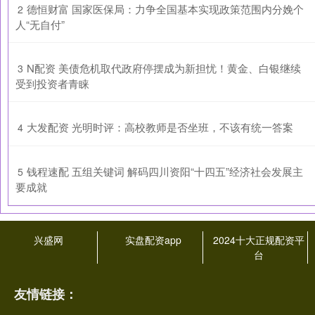
​德恒财富 国家医保局：力争全国基本实现政策范围内分娩个
2
人“无自付”
​N配资 美债危机取代政府停摆成为新担忧！黄金、白银继续
3
受到投资者青睐
​大发配资 光明时评：高校教师是否坐班，不该有统一答案
4
​钱程速配 五组关键词 解码四川资阳“十四五”经济社会发展主
5
要成就
兴盛网
实盘配资app
2024十大正规配资平
台
友情链接：