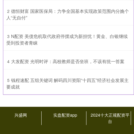
​德恒财富 国家医保局：力争全国基本实现政策范围内分娩个
2
人“无自付”
​N配资 美债危机取代政府停摆成为新担忧！黄金、白银继续
3
受到投资者青睐
​大发配资 光明时评：高校教师是否坐班，不该有统一答案
4
​钱程速配 五组关键词 解码四川资阳“十四五”经济社会发展主
5
要成就
兴盛网
实盘配资app
2024十大正规配资平
台