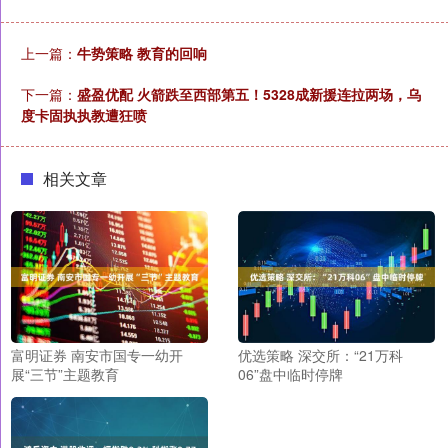
上一篇：
牛势策略 教育的回响
下一篇：
盛盈优配 火箭跌至西部第五！5328成新援连拉两场，乌
度卡固执执教遭狂喷
相关文章
富明证券 南安市国专一幼开
优选策略 深交所：“21万科
展“三节”主题教育
06”盘中临时停牌