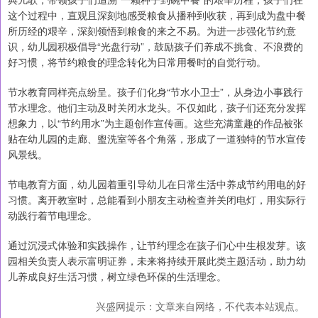
这个过程中，直观且深刻地感受粮食从播种到收获，再到成为盘中餐
所历经的艰辛，深刻领悟到粮食的来之不易。为进一步强化节约意
识，幼儿园积极倡导“光盘行动”，鼓励孩子们养成不挑食、不浪费的
好习惯，将节约粮食的理念转化为日常用餐时的自觉行动。
节水教育同样亮点纷呈。孩子们化身“节水小卫士”，从身边小事践行
节水理念。他们主动及时关闭水龙头。不仅如此，孩子们还充分发挥
想象力，以“节约用水”为主题创作宣传画。这些充满童趣的作品被张
贴在幼儿园的走廊、盥洗室等各个角落，形成了一道独特的节水宣传
风景线。
节电教育方面，幼儿园着重引导幼儿在日常生活中养成节约用电的好
习惯。离开教室时，总能看到小朋友主动检查并关闭电灯，用实际行
动践行着节电理念。
通过沉浸式体验和实践操作，让节约理念在孩子们心中生根发芽。该
园相关负责人表示富明证券，未来将持续开展此类主题活动，助力幼
儿养成良好生活习惯，树立绿色环保的生活理念。
兴盛网提示：文章来自网络，不代表本站观点。