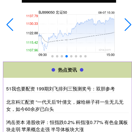
热点资讯
51我也要配资 199期刘飞排列三预测奖号：双胆参考
北京科汇配资 “一代天后”叶倩文，嫁给林子祥一生无儿无
女，如今60余岁已白头
鸿岳资本 港股收评：恒指跌0.2% 科指涨0.77% 有色金属板
块走弱 苹果概念走强 半导体板块大涨