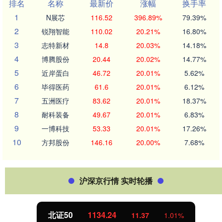
排名
名称
最新价
涨幅
换手率
1
N展芯
116.52
396.89%
79.39%
2
锐翔智能
110.02
20.21%
16.80%
3
志特新材
14.8
20.03%
14.18%
4
博腾股份
20.44
20.02%
14.77%
5
近岸蛋白
46.72
20.01%
5.62%
6
毕得医药
61.6
20.01%
6.12%
7
五洲医疗
83.62
20.01%
18.37%
8
耐科装备
49.67
20.01%
6.83%
9
一博科技
53.33
20.01%
17.26%
10
方邦股份
146.16
20.00%
7.68%
沪深京行情 实时轮播
北证50
1134.24
11.37
1.01%