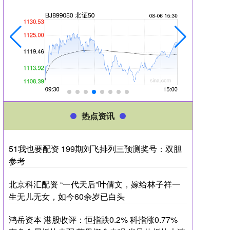
热点资讯
51我也要配资 199期刘飞排列三预测奖号：双胆
参考
北京科汇配资 “一代天后”叶倩文，嫁给林子祥一
生无儿无女，如今60余岁已白头
鸿岳资本 港股收评：恒指跌0.2% 科指涨0.77%