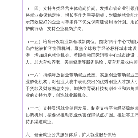
（十四）支持各类经营主体稳岗扩岗。发挥市管企业引领
将就业参保稳定性、增长率作为重要指标，对吸纳就业能
示范效应好的企业同等条件下优先保障建设用地计划。用
护航行动，支持企业稳岗扩岗。
（十五）培育开发就业新领域新岗位。围绕“四个中心”功
岗位挖潜扩容协同机制。聚焦全球数字经济标杆城市建设
潜，增加绿色就业机会。着眼推动国际消费中心城市建设
力。加大育幼养老、美丽健康等服务供给，培育开发收纳师
（十六）持续释放创业带动就业效应。实施创业带动就业
业孵化机构，对创业大赛中表现突出的优秀创业人才加大
予贷款及财政贴息支持。加快培育硬科技初创企业和独角
业的支持力度，创造就业新机会。
（十七）支持灵活就业健康发展。制定支持平台经济吸纳
协调机制，按要求推动职业伤害保障试点扩围。推进零工
持多渠道就业。
六、健全就业公共服务体系，扩大就业服务供给