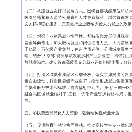
（二）构建就业友好型发展方式。围绕首都功能定位和超
吸引急需紧缺人员特别是青年人才在京就业，增强首都发
文关怀和暖心服务。完善支持企业吸纳大龄人员就业的政策
（三）增强产业体系就业协同性。坚持依靠发展促进就业
基金导向作用，加大吸纳就业和岗位挖潜力度。大力发展
千亿级、万亿级产业集群，创造优质岗位。分领域发展生
略，结合“大京郊”资源禀赋发展乡村产业新业态，增强就
放就业岗位。建立首都高质量充分就业评价指标体系，分行
（四）打造区域就业集聚区和增长极。落实京津冀协同发
素自由流动，打造世界级产业集群，推动形成就业集聚区
广就业服务技术和标准，提高辐射带动力。强化“三城一区
融合与区域就业结对子”工程，优化产业资源转移布局，
展。
三、加快塑造现代化人力资源，破解结构性就业矛盾
（五）促进教育与就业协同联动。推动高校学科专业优化
源配置、教育质量评估、招生计划安排的重要依据道正网