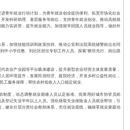
促进青年就业行动计划，为青年就业创业提供便利。拓宽市场化社会
，开发科研助理、基层服务等岗位，支持青年就业创业。推动高校就
职能力实训营，提升就业能力。加强留学回国人员就业指导，做好外
体系，加强技能培训和政策扶持。推动公安和法院系统辅警岗位在同
到中小学任教、到社区担任专职工作人员。探索“教培先行、岗位跟
现代农业产业园等平台载体建设，提升新型农业经营主体发展质量，
村人居环境提升，发展民宿经济、庭院经济，开发乡村公益性岗位，
民工服务保障，帮扶农村低收入人口稳定就业。
助制度，动态调整就业困难人员认定标准。统筹用好城市协管员岗
员及登记失业半年以上人员。强化领取失业保险金人员就业帮扶，引
制，健全分层分类社会救助体系，兜住就业底线，确保零就业家庭动