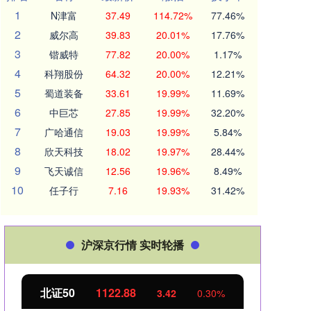
1
N津富
37.49
114.72%
77.46%
2
威尔高
39.83
20.01%
17.76%
3
锴威特
77.82
20.00%
1.17%
4
科翔股份
64.32
20.00%
12.21%
5
蜀道装备
33.61
19.99%
11.69%
6
中巨芯
27.85
19.99%
32.20%
7
广哈通信
19.03
19.99%
5.84%
8
欣天科技
18.02
19.97%
28.44%
9
飞天诚信
12.56
19.96%
8.49%
10
任子行
7.16
19.93%
31.42%
沪深京行情 实时轮播
北证50
1122.88
创业
3.42
0.30%