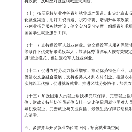
持政策，及时应对就业领域重大风险。
（十）拓展高校毕业生等青年就业成才渠道。制定北京市
化就业渠道，用好工资待遇、职称评聘、培训升学等政策
业创业指导服务站建设，健全实习见习制度，组织青年求
国留学生就业服务工作。
（十一）支持退役军人就业创业。健全退役军人服务保障
等条件下优先招录退役军人，鼓励优秀退役军人按有关规定
进”就业模式，促进退役军人就业创业。
（十二）促进农村劳动力就业增收。推动优势特色产业、
促进农文旅融合发展，支持各类人才到农村创业。推进农
实施以工代赈，促进就近就业。推进区域劳务协作，加强农
（十三）加强困难人员就业帮扶和兜底保障。完善就业援
位，财政支持的协管员岗位安排一定比例招用就业困难人
导积极就业。完善就业与失业保险、最低生活保障联动机
态清零。
五、多措并举开发就业岗位道正网，拓宽就业新空间