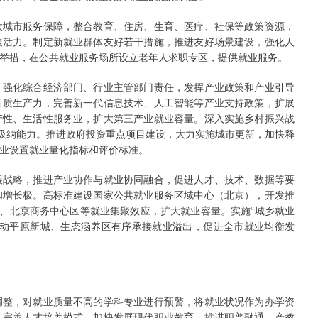
大城市服务保障，整合教育、住房、生育、医疗、社保等政策资源，
展活力。制定新就业群体友好若干措施，推进友好场景建设，强化人
举措，在公共就业服务场所设立老年人求职专区，提供就业服务。
，强化综合经济部门、行业主管部门责任，发挥产业政策和产业引导
新质生产力，完善新一代信息技术、人工智能等产业支持政策，扩展
产性、生活性服务业，扩大第三产业就业容量。深入实施乡村振兴战
业吸纳能力。推进政府投资重点项目建设，大力实施城市更新，加快释
业设置就业量化指标和评价标准。
展战略，推进产业协作与就业协同融合，促进人才、技术、数据等要
和增长极。高标准建设国家公共就业服务区域中心（北京），开发推
”、北京商务中心区等就业集聚效应，扩大就业容量。实施“城乡就业
推动平原新城、生态涵养区有序承接就业溢出，促进全市就业均衡发
调整，对就业质量不高的学科专业进行预警，将就业状况作为办学资
，完善人才培养模式。加快发展现代职业教育，推进职普融通、产教