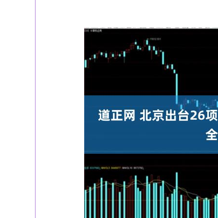
深证成指
14110.12
21.92
0.57%
-34.08