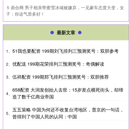
​鼎合网 男子相亲带蜜雪冰城被嫌弃，一见豪车态度大变，女
5
子：你这气质多好！
最新文章
51我也要配资 199期刘飞排列三预测奖号：双胆参考
1、
优配送 199期花荣排列三预测奖号：奇偶解读
2、
伍祥配资 199期郑飞排列三预测奖号：双胆推荐
3、
658配资 大润发创始人去世：15岁差点横死街头，却缔
4、
造了数千亿商业帝国
五五策略 中国为何还不收复台湾地区，普京的一句话，
5、
曾得到了中国人民的认同：中国