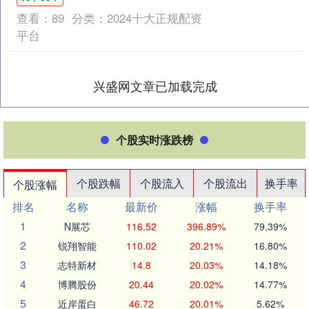
生产力。在全面推进乡村....
查看：
89
分类：
2024十大正规配资
平台
兴盛网文章已加载完成
个股实时涨跌榜
个股跌幅
个股流入
个股流出
换手率
个股涨幅
排名
名称
最新价
涨幅
换手率
1
N展芯
116.52
396.89%
79.39%
2
锐翔智能
110.02
20.21%
16.80%
3
志特新材
14.8
20.03%
14.18%
4
博腾股份
20.44
20.02%
14.77%
5
近岸蛋白
46.72
20.01%
5.62%