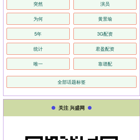
突然
演员
为何
黄景瑜
5年
3G配资
统计
君盈配资
唯一
靠谱配
全部话题标签
关注 兴盛网