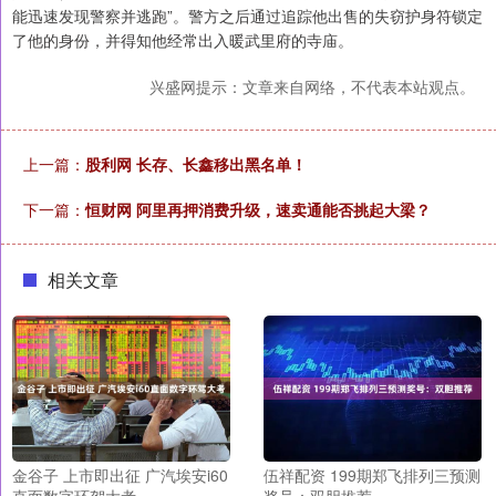
能迅速发现警察并逃跑”。警方之后通过追踪他出售的失窃护身符锁定
了他的身份，并得知他经常出入暖武里府的寺庙。
兴盛网提示：文章来自网络，不代表本站观点。
上一篇：
股利网 长存、长鑫移出黑名单！
下一篇：
恒财网 阿里再押消费升级，速卖通能否挑起大梁？
相关文章
金谷子 上市即出征 广汽埃安i60
伍祥配资 199期郑飞排列三预测
直面数字环驾大考
奖号：双胆推荐