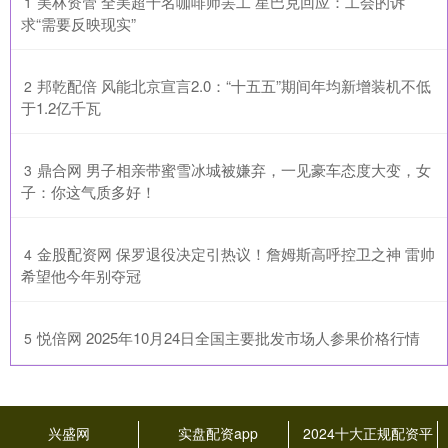
​美林资管 全美超千名咖啡师罢工 星巴克回应：工会的诉
1
求“需要反映现实”
​邦乾配倍 风能北京宣言2.0：“十五五”期间年均新增装机不低
2
于1.2亿千瓦
​鼎合网 男子相亲带蜜雪冰城被嫌弃，一见豪车态度大变，女
3
子：你这气质多好！
​金股配资网 保罗退役决定引热议！詹姆斯高呼控卫之神 雷帅
4
希望他今年别夺冠
​悦倍网 2025年10月24日全国主要批发市场人参果价格行情
5
兴盛网
实盘配资app
2024十大正规配资平