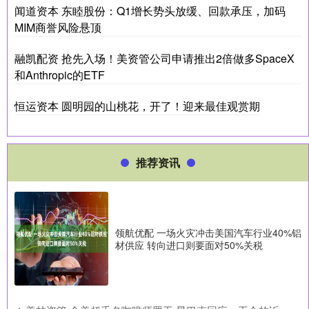
闻道资本 东睦股份：Q1增长势头放缓、回款承压，加码
MIM商誉风险悬顶
融凯配资 抢先入场！美资管公司申请推出2倍做多SpaceX
和Anthropic的ETF
恒运资本 圆明园的山桃花，开了！迎来最佳观赏期
推荐资讯
领航优配 一场火灾冲击美国汽车行业40%铝
材供应 转向进口则要面对50%关税