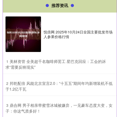
推荐资讯
悦倍网 2025年10月24日全国主要批发市场
人参果价格行情
​美林资管 全美超千名咖啡师罢工 星巴克回应：工会的诉
1
求“需要反映现实”
​邦乾配倍 风能北京宣言2.0：“十五五”期间年均新增装机不低
2
于1.2亿千瓦
​鼎合网 男子相亲带蜜雪冰城被嫌弃，一见豪车态度大变，女
3
子：你这气质多好！