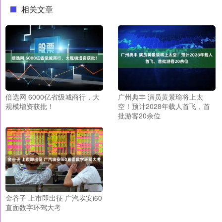
相关文章
倍选网 6000亿省级城商行，大
广州典丰 演员黄景瑜将上太
规模增资获批！
空！预计2028年载人首飞，首
批游客20余位
金谷子 上市即出征 广汽埃安i60
直面数字环驾大考