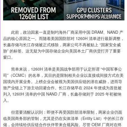
此前，政治因素一直是制约海外厂商采用中国 DRAM、NAND 产
品的核心原因之一。而随着美国国防部对 1260H 清单进行最新调整，
长鑫存储与长江存储被正式移除，两家公司不再被贴上 “国家安全威
胁” 的标签。这无疑为中国存储企业向美国本土厂商供货打开了重要
窗口。
简单来说，1260H 清单是美国战争部用于认定所谓 “中国军事公
司”（CCMC）的名单，其目的是限制相关企业以直接或间接方式在美
国境内开展业务。上榜企业会被视为美国供应链的潜在威胁，进而导
致产业链上下游主动回避合作。长江存储早在 2024 年便成为首批被
列入 1260H 清单的中国 NAND 厂商，长鑫存储则于 2025 年初被纳
入。
但需要清醒认识到：即便不再受国防部清单限制，两家企业仍面
临美国商务部的管制，尤其是仍在实体清单（Entity List）中的长江存
储，会持续给供应链合作伙伴带来合规风险。尽管 OEM 厂商对在终