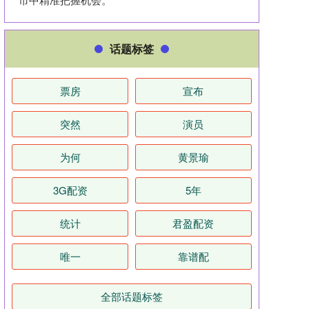
话题标签
票房
宣布
突然
演员
为何
黄景瑜
3G配资
5年
统计
君盈配资
唯一
靠谱配
全部话题标签