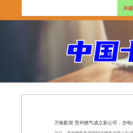
兴盛
首页
兴盛网
实
万银配资 贵州燃气成立新公司，含电
近日，贵州燃气集团贵阳市燃气有限公司成