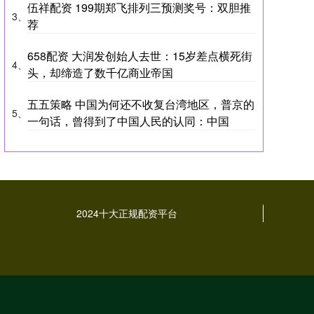
伍祥配资 199期郑飞排列三预测奖号：双胆推
3、
荐
658配资 大润发创始人去世：15岁差点横死街
4、
头，却缔造了数千亿商业帝国
五五策略 中国为何还不收复台湾地区，普京的
5、
一句话，曾得到了中国人民的认同：中国
2024十大正规配资平台