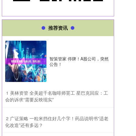
推荐资讯
智策管家 停牌！A股公司，突然
公告！
​美林资管 全美超千名咖啡师罢工 星巴克回应：工
1
会的诉求“需要反映现实”
​广证策略 一粒米挡住好几个字！药品说明书“适老
2
化改造”还有多远？