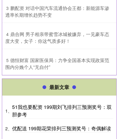
​鹏配资 对话中国汽车流通协会王都：新能源车渗
3
透率长期增长趋势不变
​鼎合网 男子相亲带蜜雪冰城被嫌弃，一见豪车态
4
度大变，女子：你这气质多好！
​德恒财富 国家医保局：力争全国基本实现政策范
5
围内分娩个人“无自付”
最新文章
51我也要配资 199期刘飞排列三预测奖号：双
1、
胆参考
优配送 199期花荣排列三预测奖号：奇偶解读
2、