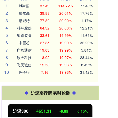
1
N津富
37.49
114.72%
77.46%
2
威尔高
39.83
20.01%
17.76%
3
锴威特
77.82
20.00%
1.17%
4
科翔股份
64.32
20.00%
12.21%
5
蜀道装备
33.61
19.99%
11.69%
6
中巨芯
27.85
19.99%
32.20%
7
广哈通信
19.03
19.99%
5.84%
8
欣天科技
18.02
19.97%
28.44%
9
飞天诚信
12.56
19.96%
8.49%
10
任子行
7.16
19.93%
31.42%
沪深京行情 实时轮播
沪深300
4651.31
北
-6.85
-0.15%