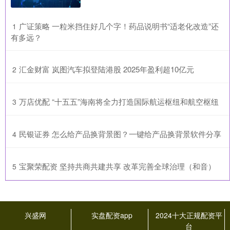
​广证策略 一粒米挡住好几个字！药品说明书“适老化改造”还
1
有多远？
​汇金财富 岚图汽车拟登陆港股 2025年盈利超10亿元
2
​万店优配 “十五五”海南将全力打造国际航运枢纽和航空枢纽
3
​民银证券 怎么给产品换背景图？一键给产品换背景软件分享
4
​宝聚荣配资 坚持共商共建共享 改革完善全球治理（和音）
5
兴盛网
实盘配资app
2024十大正规配资平
台