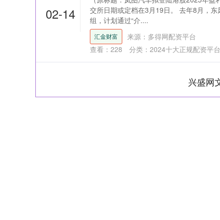
02-14
交所日期或定档在3月19日。 去年8月，
组，计划通过“介....
来源：多得网配资平台
汇金财富
查看：
228
分类：
2024十大正规配资平
兴盛网
深证成指
14110.12
21.92
0.57%
-34.08