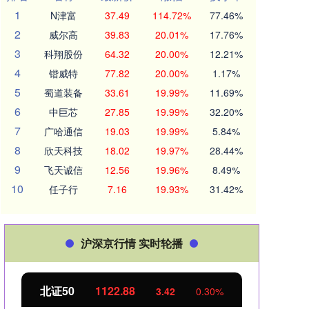
1
N津富
37.49
114.72%
77.46%
2
威尔高
39.83
20.01%
17.76%
3
科翔股份
64.32
20.00%
12.21%
4
锴威特
77.82
20.00%
1.17%
5
蜀道装备
33.61
19.99%
11.69%
6
中巨芯
27.85
19.99%
32.20%
7
广哈通信
19.03
19.99%
5.84%
8
欣天科技
18.02
19.97%
28.44%
9
飞天诚信
12.56
19.96%
8.49%
10
任子行
7.16
19.93%
31.42%
沪深京行情 实时轮播
北证50
1122.88
创业
3.42
0.30%