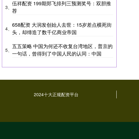
伍祥配资 199期郑飞排列三预测奖号：双胆推
3、
荐
658配资 大润发创始人去世：15岁差点横死街
4、
头，却缔造了数千亿商业帝国
五五策略 中国为何还不收复台湾地区，普京的
5、
一句话，曾得到了中国人民的认同：中国
2024十大正规配资平台