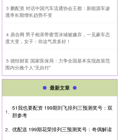
​鹏配资 对话中国汽车流通协会王都：新能源车渗
3
透率长期增长趋势不变
​鼎合网 男子相亲带蜜雪冰城被嫌弃，一见豪车态
4
度大变，女子：你这气质多好！
​德恒财富 国家医保局：力争全国基本实现政策范
5
围内分娩个人“无自付”
最新文章
51我也要配资 199期刘飞排列三预测奖号：双
1、
胆参考
优配送 199期花荣排列三预测奖号：奇偶解读
2、