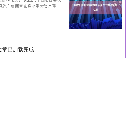
东风汽车集团宣布启动重大资产重
台
文章已加载完成
沪深300
4651.31
-0.24%
-6.85
-0.15%