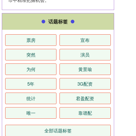
话题标签
票房
宣布
突然
演员
为何
黄景瑜
5年
3G配资
统计
君盈配资
唯一
靠谱配
全部话题标签