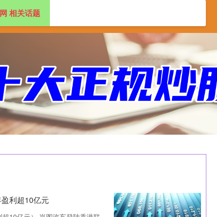
网 相关话题
盘配资app
2024十大正规配资平台
年盈利超10亿元
利超10亿元） 岚图汽车登陆香港联