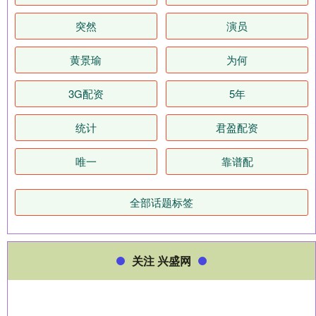
突然
演员
黄景瑜
为何
3G配资
5年
统计
君盈配资
唯一
靠谱配
全部话题标签
关注 兴盛网