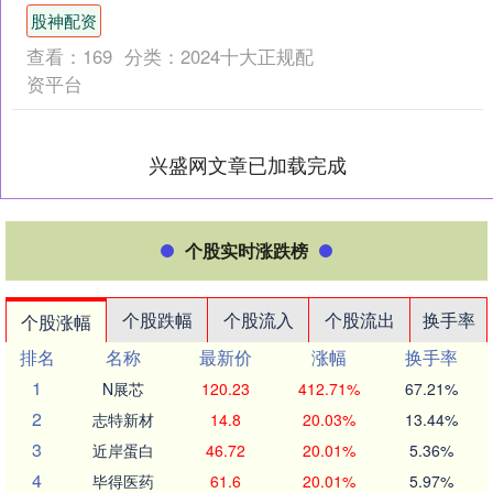
命”的大动乱，邓小平恢复了工作。 一
股神配资
1971年，“....
查看：
169
分类：
2024十大正规配
资平台
兴盛网文章已加载完成
个股实时涨跌榜
个股跌幅
个股流入
个股流出
换手率
个股涨幅
排名
名称
最新价
涨幅
换手率
1
N展芯
120.23
412.71%
67.21%
2
志特新材
14.8
20.03%
13.44%
3
近岸蛋白
46.72
20.01%
5.36%
4
毕得医药
61.6
20.01%
5.97%