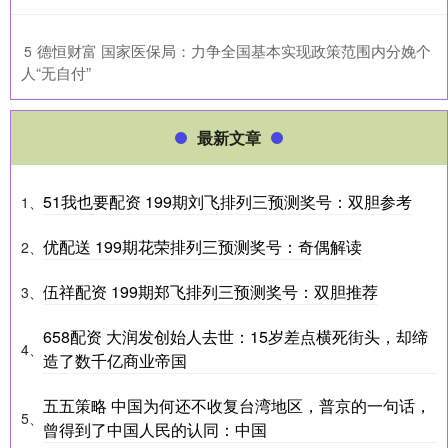
​德恒财富 国家医保局：力争全国基本实现政策范围内分娩个
5
人“无自付”
最新文章
51我也要配资 199期刘飞排列三预测奖号：双胆参考
1、
优配送 199期花荣排列三预测奖号：奇偶解读
2、
伍祥配资 199期郑飞排列三预测奖号：双胆推荐
3、
658配资 大润发创始人去世：15岁差点横死街头，却缔
4、
造了数千亿商业帝国
五五策略 中国为何还不收复台湾地区，普京的一句话，
5、
曾得到了中国人民的认同：中国