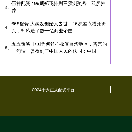
伍祥配资 199期郑飞排列三预测奖号：双胆推
3、
荐
658配资 大润发创始人去世：15岁差点横死街
4、
头，却缔造了数千亿商业帝国
五五策略 中国为何还不收复台湾地区，普京的
5、
一句话，曾得到了中国人民的认同：中国
2024十大正规配资平台