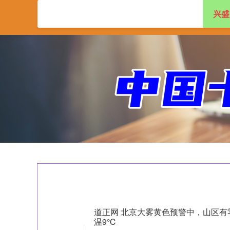
兴盛
首页
兴盛网
实
道正网 北京大雾黄色预警中，山区有
温9℃