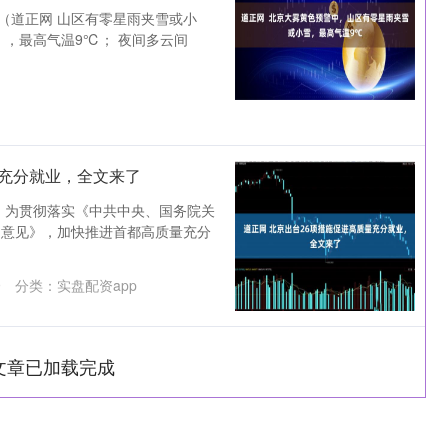
（道正网 山区有零星雨夹雪或小
 ，最高气温9℃； 夜间多云间
台
量充分就业，全文来了
 为贯彻落实《中共中央、国务院关
的意见》，加快推进首都高质量充分
9
分类：
实盘配资app
文章已加载完成
沪深300
4694.44
1.42%
43.13
0.93%