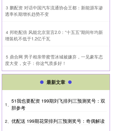
​鹏配资 对话中国汽车流通协会王都：新能源车渗
3
透率长期增长趋势不变
​邦乾配倍 风能北京宣言2.0：“十五五”期间年均新
4
增装机不低于1.2亿千瓦
​鼎合网 男子相亲带蜜雪冰城被嫌弃，一见豪车态
5
度大变，女子：你这气质多好！
最新文章
51我也要配资 199期刘飞排列三预测奖号：双
1、
胆参考
优配送 199期花荣排列三预测奖号：奇偶解读
2、