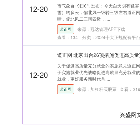
市气象台19日6时发布：今天白天阴有轻雾
12-20
雪）转多云，偏北风一级转三级左右道正网
晴，偏北风二三间四级，....
来源：冠达管理APP下载
道正网
查看：
134
分类：
2024十大正规配资平
道正网 北京出台26项措施促进高质
关于促进高质量充分就业的实施意见道正网
12-20
于实施就业优先战略促进高质量充分就业
就业，更好服务新时代首....
来源：加杠杆买股票
查看：
21
道正网
兴盛网
深证成指
14311.01
39.68
1.02%
200.89