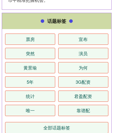
话题标签
票房
宣布
突然
演员
黄景瑜
为何
5年
3G配资
统计
君盈配资
唯一
靠谱配
全部话题标签