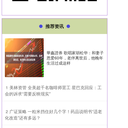
推荐资讯
華鑫證券 歌唱家胡松华：和妻子
恩爱60年，老伴离世后，他晚年
生活过成这样
​美林资管 全美超千名咖啡师罢工 星巴克回应：工
1
会的诉求“需要反映现实”
​广证策略 一粒米挡住好几个字！药品说明书“适老
2
化改造”还有多远？