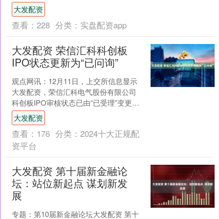
师小林的日常。他并非行政人员，而是
大发配资
一名需要“双肩挑”的专....
查看：
228
分类：
实盘配资app
大发配资 荣信汇科科创板
IPO状态更新为“已问询”
观点网讯：12月11日，上交所信息显示
大发配资，荣信汇科电气股份有限公司
科创板IPO审核状态已由“已受理”变更
为“已问询”。 免责声明：本文内容与数据
大发配资
由观点根据....
查看：
176
分类：
2024十大正规配
资平台
大发配资 第十届新金融论
坛：站位新起点 谋划新发
展
专题：第10届新金融论坛大发配资 第十