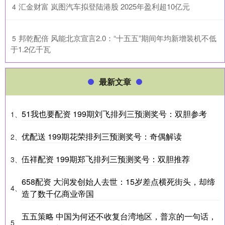
​汇金财富 岚图汽车拟登陆港股 2025年盈利超10亿元
4
​邦乾配倍 风能北京宣言2.0：“十五五”期间年均新增装机不低
5
于1.2亿千瓦
最新文章
51我也要配资 199期刘飞排列三预测奖号：双胆参考
1、
优配送 199期花荣排列三预测奖号：奇偶解读
2、
伍祥配资 199期郑飞排列三预测奖号：双胆推荐
3、
658配资 大润发创始人去世：15岁差点横死街头，却缔
4、
造了数千亿商业帝国
五五策略 中国为何还不收复台湾地区，普京的一句话，
5、