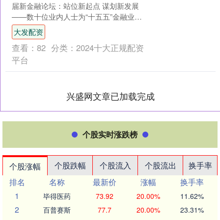
届新金融论坛：站位新起点 谋划新发展
——数十位业内人士为“十五五”金融业高
质量发展建言献策 11月28日，由瞭望智
大发配资
库主办、....
查看：
82
分类：
2024十大正规配资
平台
兴盛网文章已加载完成
个股实时涨跌榜
个股跌幅
个股流入
个股流出
换手率
个股涨幅
排名
名称
最新价
涨幅
换手率
1
毕得医药
73.92
20.00%
11.62%
2
百普赛斯
77.7
20.00%
23.31%