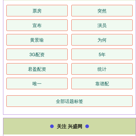
票房
突然
宣布
演员
黄景瑜
为何
3G配资
5年
君盈配资
统计
唯一
靠谱配
全部话题标签
关注 兴盛网