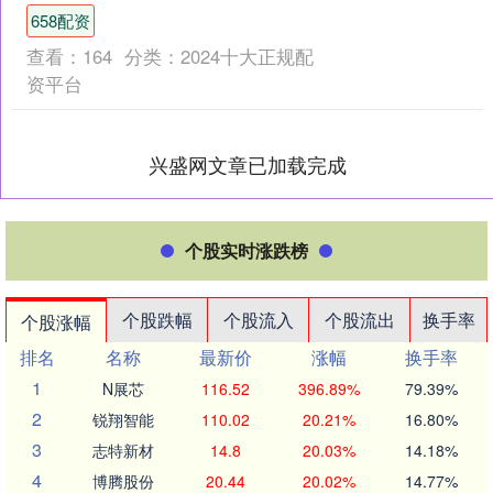
总裁、唐奖创办人、大润发创始人尹衍
658配资
梁....
查看：
164
分类：
2024十大正规配
资平台
兴盛网文章已加载完成
个股实时涨跌榜
个股跌幅
个股流入
个股流出
换手率
个股涨幅
排名
名称
最新价
涨幅
换手率
1
N展芯
116.52
396.89%
79.39%
2
锐翔智能
110.02
20.21%
16.80%
3
志特新材
14.8
20.03%
14.18%
4
博腾股份
20.44
20.02%
14.77%