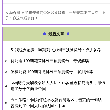
​鼎合网 男子相亲带蜜雪冰城被嫌弃，一见豪车态度大变，女
5
子：你这气质多好！
最新文章
51我也要配资 199期刘飞排列三预测奖号：双胆参考
1、
优配送 199期花荣排列三预测奖号：奇偶解读
2、
伍祥配资 199期郑飞排列三预测奖号：双胆推荐
3、
658配资 大润发创始人去世：15岁差点横死街头，却缔
4、
造了数千亿商业帝国
五五策略 中国为何还不收复台湾地区，普京的一句话，
5、
曾得到了中国人民的认同：中国