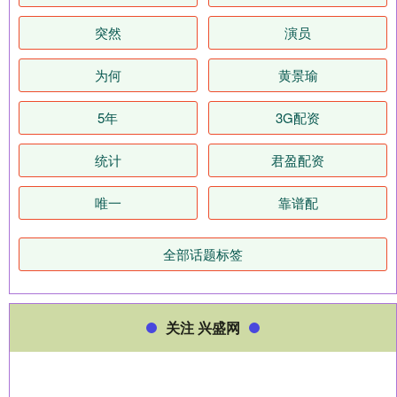
突然
演员
为何
黄景瑜
5年
3G配资
统计
君盈配资
唯一
靠谱配
全部话题标签
关注 兴盛网