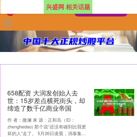
兴盛网 相关话题
658配资 大润发创始人去
世：15岁差点横死街头，却
缔造了数千亿商业帝国
作 者：微澜 来 源：正和岛（ID：
zhenghedao) 那个说“还没有碰到比我更
坏的人”走了。 5月26日凌晨，润泰集团