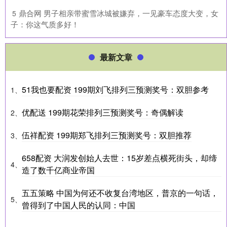
​鼎合网 男子相亲带蜜雪冰城被嫌弃，一见豪车态度大变，女
5
子：你这气质多好！
最新文章
51我也要配资 199期刘飞排列三预测奖号：双胆参考
1、
优配送 199期花荣排列三预测奖号：奇偶解读
2、
伍祥配资 199期郑飞排列三预测奖号：双胆推荐
3、
658配资 大润发创始人去世：15岁差点横死街头，却缔
4、
造了数千亿商业帝国
五五策略 中国为何还不收复台湾地区，普京的一句话，
5、
曾得到了中国人民的认同：中国