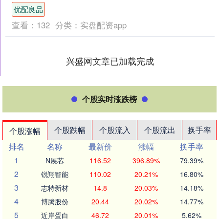
清洁能源的管道铺展，到城乡角落的净
优配良品
水潺潺……行走在钟灵毓秀....
查看：
132
分类：
实盘配资app
兴盛网文章已加载完成
个股实时涨跌榜
个股跌幅
个股流入
个股流出
换手率
个股涨幅
排名
名称
最新价
涨幅
换手率
1
N展芯
116.52
396.89%
79.39%
2
锐翔智能
110.02
20.21%
16.80%
3
志特新材
14.8
20.03%
14.18%
4
博腾股份
20.44
20.02%
14.77%
5
近岸蛋白
46.72
20.01%
5.62%