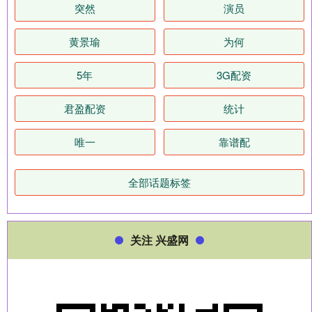
突然
演员
黄景瑜
为何
5年
3G配资
君盈配资
统计
唯一
靠谱配
全部话题标签
关注 兴盛网