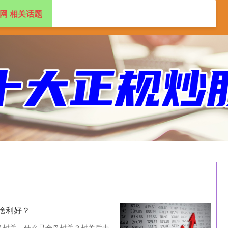
网 相关话题
盘配资app
2024十大正规配资平台
啥利好？
全岛封关。什么是全岛封关？封关后去