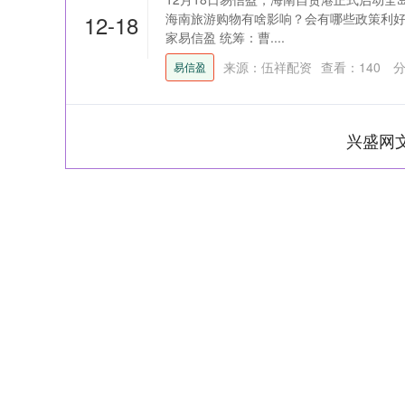
12-18
海南旅游购物有啥影响？会有哪些政策利好
家易信盈 统筹：曹....
来源：伍祥配资
查看：
140
分
易信盈
兴盛网
上证指数
3940.04
164.40
2.13%
39.68