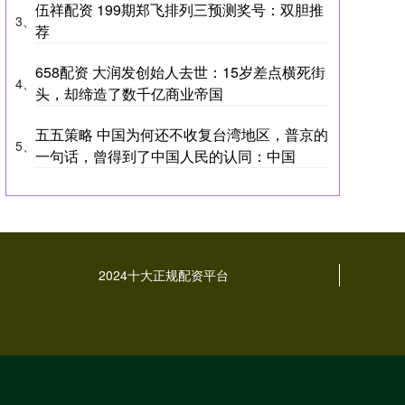
伍祥配资 199期郑飞排列三预测奖号：双胆推
3、
荐
658配资 大润发创始人去世：15岁差点横死街
4、
头，却缔造了数千亿商业帝国
五五策略 中国为何还不收复台湾地区，普京的
5、
一句话，曾得到了中国人民的认同：中国
2024十大正规配资平台