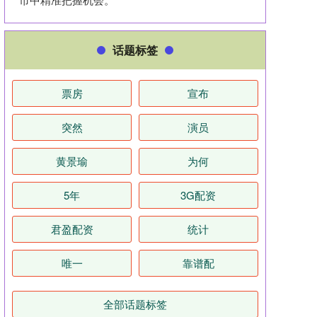
话题标签
票房
宣布
突然
演员
黄景瑜
为何
5年
3G配资
君盈配资
统计
唯一
靠谱配
全部话题标签