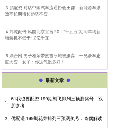
​鹏配资 对话中国汽车流通协会王都：新能源车渗
3
透率长期增长趋势不变
​邦乾配倍 风能北京宣言2.0：“十五五”期间年均新
4
增装机不低于1.2亿千瓦
​鼎合网 男子相亲带蜜雪冰城被嫌弃，一见豪车态
5
度大变，女子：你这气质多好！
最新文章
51我也要配资 199期刘飞排列三预测奖号：双
1、
胆参考
优配送 199期花荣排列三预测奖号：奇偶解读
2、