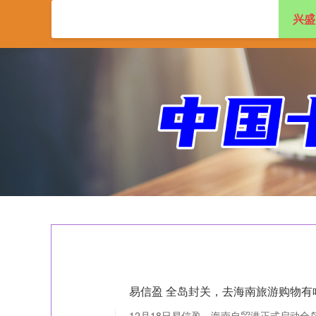
兴盛
首页
兴盛网
实
易信盈 全岛封关，去海南旅游购物有
12月18日易信盈，海南自贸港正式启动