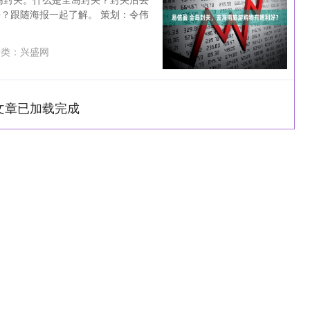
？跟随海报一起了解。 策划：令伟
类：
兴盛网
文章已加载完成
深证成指
14311.01
1.02%
200.89
1.42%