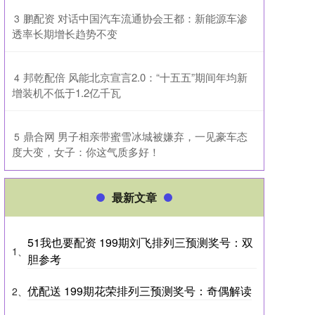
​鹏配资 对话中国汽车流通协会王都：新能源车渗
3
透率长期增长趋势不变
​邦乾配倍 风能北京宣言2.0：“十五五”期间年均新
4
增装机不低于1.2亿千瓦
​鼎合网 男子相亲带蜜雪冰城被嫌弃，一见豪车态
5
度大变，女子：你这气质多好！
最新文章
51我也要配资 199期刘飞排列三预测奖号：双
1、
胆参考
优配送 199期花荣排列三预测奖号：奇偶解读
2、