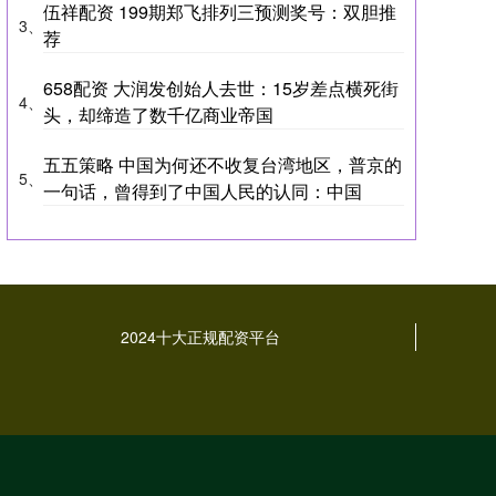
伍祥配资 199期郑飞排列三预测奖号：双胆推
3、
荐
658配资 大润发创始人去世：15岁差点横死街
4、
头，却缔造了数千亿商业帝国
五五策略 中国为何还不收复台湾地区，普京的
5、
一句话，曾得到了中国人民的认同：中国
2024十大正规配资平台