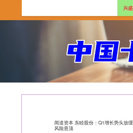
兴盛
首页
兴盛网
实
闻道资本 东睦股份：Q1增长势头放缓
风险悬顶