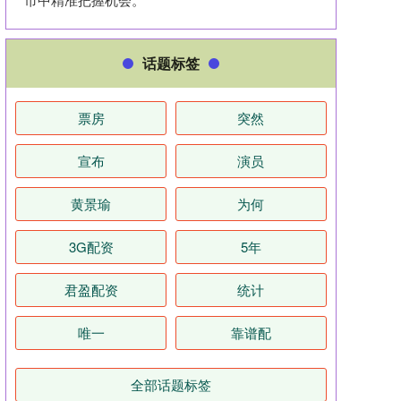
话题标签
票房
突然
宣布
演员
黄景瑜
为何
3G配资
5年
君盈配资
统计
唯一
靠谱配
全部话题标签