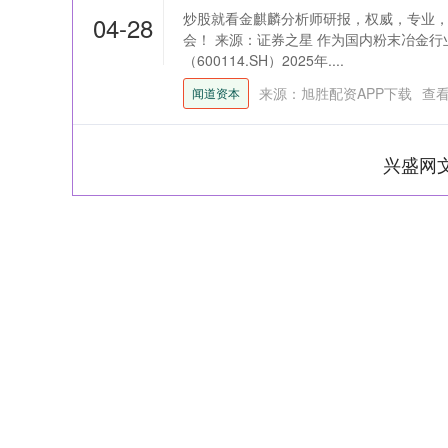
炒股就看金麒麟分析师研报，权威，专业
04-28
会！ 来源：证券之星 作为国内粉末冶金
（600114.SH）2025年....
来源：旭胜配资APP下载
查
闻道资本
兴盛网
深证成指
14311.01
39.68
1.02%
200.89