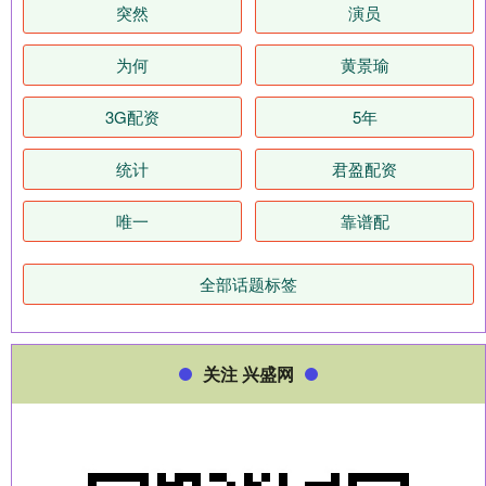
突然
演员
为何
黄景瑜
3G配资
5年
统计
君盈配资
唯一
靠谱配
全部话题标签
关注 兴盛网