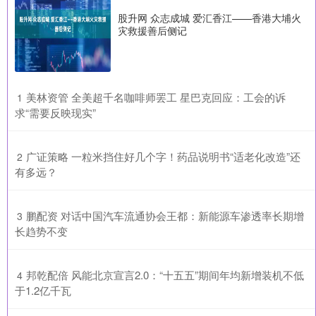
股升网 众志成城 爱汇香江——香港大埔火
灾救援善后侧记
​美林资管 全美超千名咖啡师罢工 星巴克回应：工会的诉
1
求“需要反映现实”
​广证策略 一粒米挡住好几个字！药品说明书“适老化改造”还
2
有多远？
​鹏配资 对话中国汽车流通协会王都：新能源车渗透率长期增
3
长趋势不变
​邦乾配倍 风能北京宣言2.0：“十五五”期间年均新增装机不低
4
于1.2亿千瓦