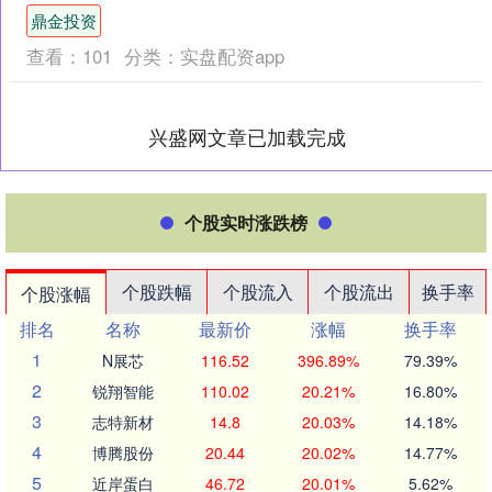
理念，成为品牌下一代旗舰轿车速派的
鼎金投资
设计预演。 新....
查看：
101
分类：
实盘配资app
兴盛网文章已加载完成
个股实时涨跌榜
个股跌幅
个股流入
个股流出
换手率
个股涨幅
排名
名称
最新价
涨幅
换手率
1
N展芯
116.52
396.89%
79.39%
2
锐翔智能
110.02
20.21%
16.80%
3
志特新材
14.8
20.03%
14.18%
4
博腾股份
20.44
20.02%
14.77%
5
近岸蛋白
46.72
20.01%
5.62%