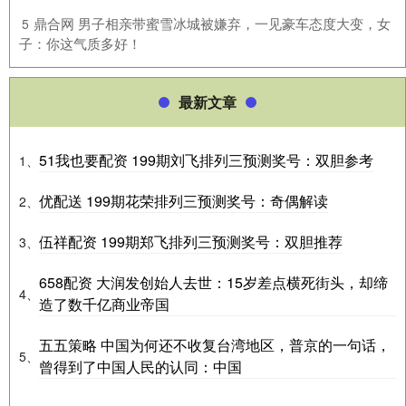
​鼎合网 男子相亲带蜜雪冰城被嫌弃，一见豪车态度大变，女
5
子：你这气质多好！
最新文章
51我也要配资 199期刘飞排列三预测奖号：双胆参考
1、
优配送 199期花荣排列三预测奖号：奇偶解读
2、
伍祥配资 199期郑飞排列三预测奖号：双胆推荐
3、
658配资 大润发创始人去世：15岁差点横死街头，却缔
4、
造了数千亿商业帝国
五五策略 中国为何还不收复台湾地区，普京的一句话，
5、
曾得到了中国人民的认同：中国