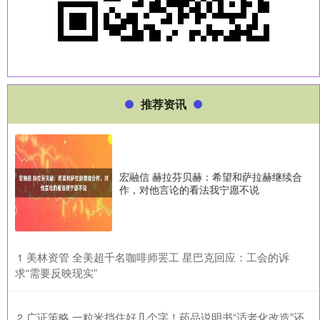
推荐资讯
宏融信 赫拉芬贝赫：希望和萨拉赫继续合
作，对他言论的看法我宁愿不说
​美林资管 全美超千名咖啡师罢工 星巴克回应：工会的诉
1
求“需要反映现实”
​广证策略 一粒米挡住好几个字！药品说明书“适老化改造”还
2