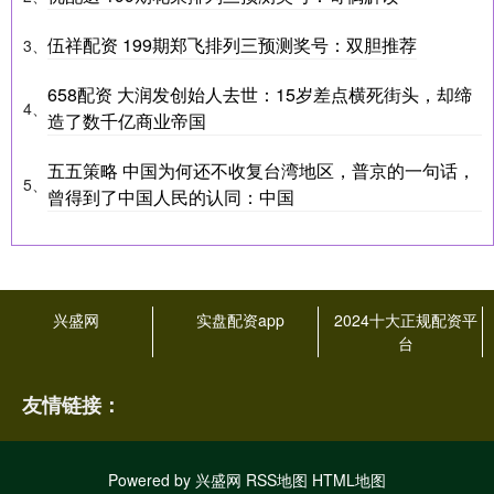
伍祥配资 199期郑飞排列三预测奖号：双胆推荐
3、
658配资 大润发创始人去世：15岁差点横死街头，却缔
4、
造了数千亿商业帝国
五五策略 中国为何还不收复台湾地区，普京的一句话，
5、
曾得到了中国人民的认同：中国
兴盛网
实盘配资app
2024十大正规配资平
台
友情链接：
Powered by
兴盛网
RSS地图
HTML地图