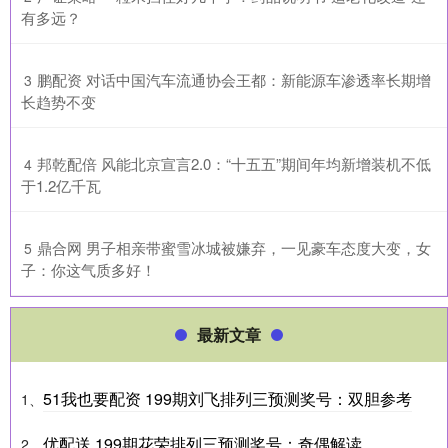
有多远？
​鹏配资 对话中国汽车流通协会王都：新能源车渗透率长期增
3
长趋势不变
​邦乾配倍 风能北京宣言2.0：“十五五”期间年均新增装机不低
4
于1.2亿千瓦
​鼎合网 男子相亲带蜜雪冰城被嫌弃，一见豪车态度大变，女
5
子：你这气质多好！
最新文章
51我也要配资 199期刘飞排列三预测奖号：双胆参考
1、
优配送 199期花荣排列三预测奖号：奇偶解读
2、