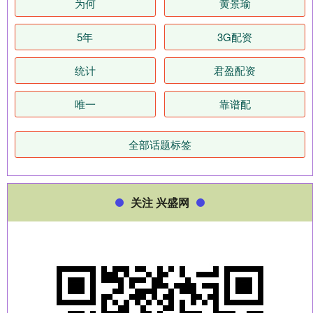
为何
黄景瑜
5年
3G配资
统计
君盈配资
唯一
靠谱配
全部话题标签
关注 兴盛网