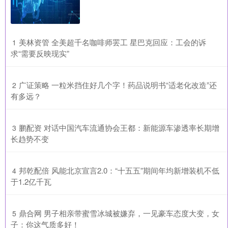
​美林资管 全美超千名咖啡师罢工 星巴克回应：工会的诉
1
求“需要反映现实”
​广证策略 一粒米挡住好几个字！药品说明书“适老化改造”还
2
有多远？
​鹏配资 对话中国汽车流通协会王都：新能源车渗透率长期增
3
长趋势不变
​邦乾配倍 风能北京宣言2.0：“十五五”期间年均新增装机不低
4
于1.2亿千瓦
​鼎合网 男子相亲带蜜雪冰城被嫌弃，一见豪车态度大变，女
5
子：你这气质多好！