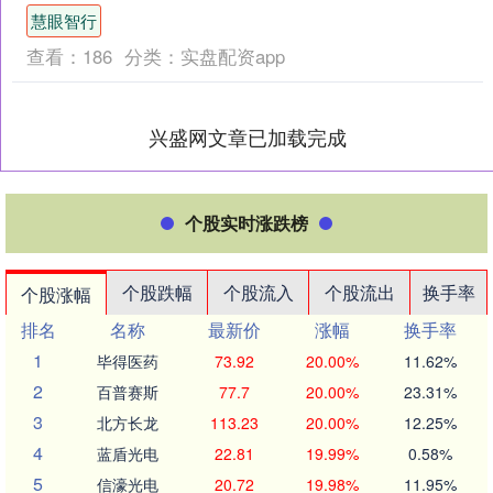
陆场慧眼智行，指令长陈冬成为首位在
慧眼智行
轨驻留总时长超....
查看：
186
分类：
实盘配资app
兴盛网文章已加载完成
个股实时涨跌榜
个股跌幅
个股流入
个股流出
换手率
个股涨幅
排名
名称
最新价
涨幅
换手率
1
毕得医药
73.92
20.00%
11.62%
2
百普赛斯
77.7
20.00%
23.31%
3
北方长龙
113.23
20.00%
12.25%
4
蓝盾光电
22.81
19.99%
0.58%
5
信濠光电
20.72
19.98%
11.95%