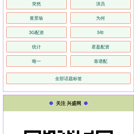
突然
演员
黄景瑜
为何
3G配资
5年
统计
君盈配资
唯一
靠谱配
全部话题标签
关注 兴盛网