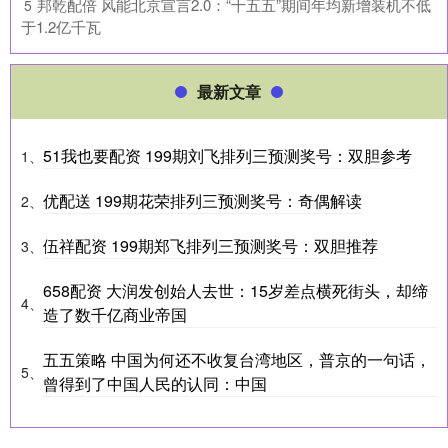
​邦乾配倍 风能北京宣言2.0：“十五五”期间年均新增装机不低
5
于1.2亿千瓦
最新文章
51我也要配资 199期刘飞排列三预测奖号：双胆参考
1、
优配送 199期花荣排列三预测奖号：奇偶解读
2、
伍祥配资 199期郑飞排列三预测奖号：双胆推荐
3、
658配资 大润发创始人去世：15岁差点横死街头，却缔
4、
造了数千亿商业帝国
五五策略 中国为何还不收复台湾地区，普京的一句话，
5、
曾得到了中国人民的认同：中国