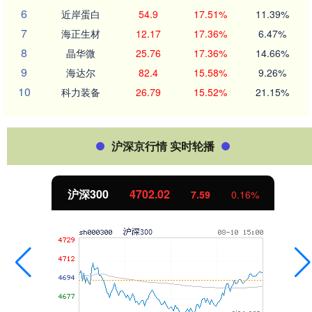
6
近岸蛋白
54.9
17.51%
11.39%
7
海正生材
12.17
17.36%
6.47%
8
晶华微
25.76
17.36%
14.66%
9
海达尔
82.4
15.58%
9.26%
10
科力装备
26.79
15.52%
21.15%
沪深京行情 实时轮播
北证50
1122.88
6%
-11.37
-1.