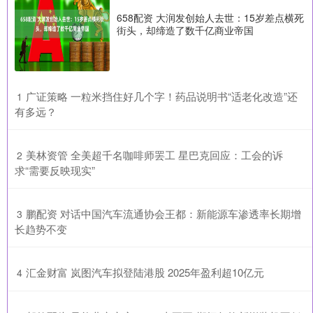
658配资 大润发创始人去世：15岁差点横死
街头，却缔造了数千亿商业帝国
​广证策略 一粒米挡住好几个字！药品说明书“适老化改造”还
1
有多远？
​美林资管 全美超千名咖啡师罢工 星巴克回应：工会的诉
2
求“需要反映现实”
​鹏配资 对话中国汽车流通协会王都：新能源车渗透率长期增
3
长趋势不变
​汇金财富 岚图汽车拟登陆港股 2025年盈利超10亿元
4