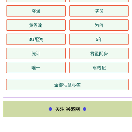
突然
演员
黄景瑜
为何
3G配资
5年
统计
君盈配资
唯一
靠谱配
全部话题标签
关注 兴盛网