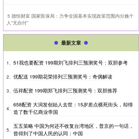
​德恒财富 国家医保局：力争全国基本实现政策范围内分娩个
5
人“无自付”
最新文章
51我也要配资 199期刘飞排列三预测奖号：双胆参考
1、
优配送 199期花荣排列三预测奖号：奇偶解读
2、
伍祥配资 199期郑飞排列三预测奖号：双胆推荐
3、
658配资 大润发创始人去世：15岁差点横死街头，却缔
4、
造了数千亿商业帝国
五五策略 中国为何还不收复台湾地区，普京的一句话，
5、
曾得到了中国人民的认同：中国