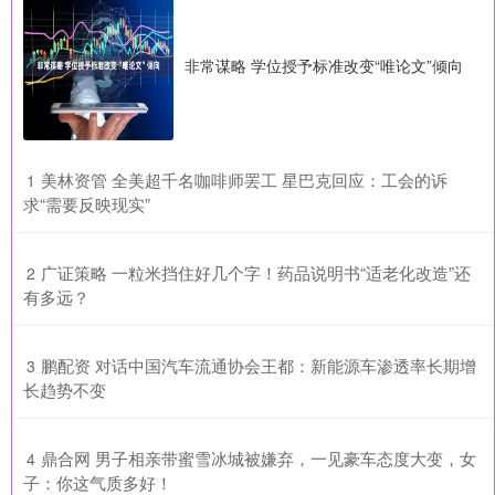
非常谋略 学位授予标准改变“唯论文”倾向
​美林资管 全美超千名咖啡师罢工 星巴克回应：工会的诉
1
求“需要反映现实”
​广证策略 一粒米挡住好几个字！药品说明书“适老化改造”还
2
有多远？
​鹏配资 对话中国汽车流通协会王都：新能源车渗透率长期增
3
长趋势不变
​鼎合网 男子相亲带蜜雪冰城被嫌弃，一见豪车态度大变，女
4
子：你这气质多好！