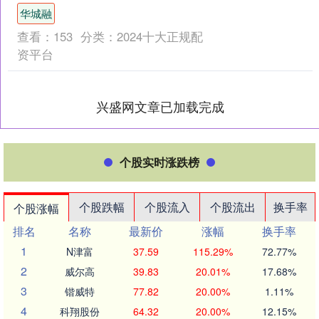
此前，该版本因界面显示Bug被临....
华城融
查看：
153
分类：
2024十大正规配
资平台
兴盛网文章已加载完成
个股实时涨跌榜
个股跌幅
个股流入
个股流出
换手率
个股涨幅
排名
名称
最新价
涨幅
换手率
1
N津富
37.59
115.29%
72.77%
2
威尔高
39.83
20.01%
17.68%
3
锴威特
77.82
20.00%
1.11%
4
科翔股份
64.32
20.00%
12.15%