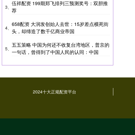
伍祥配资 199期郑飞排列三预测奖号：双胆推
3、
荐
658配资 大润发创始人去世：15岁差点横死街
4、
头，却缔造了数千亿商业帝国
五五策略 中国为何还不收复台湾地区，普京的
5、
一句话，曾得到了中国人民的认同：中国
2024十大正规配资平台