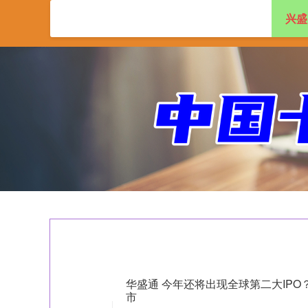
兴盛
首页
兴盛网
实
华盛通 今年还将出现全球第二大IPO？An
市