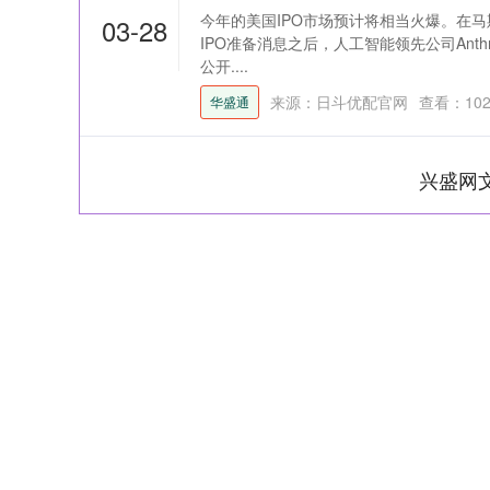
今年的美国IPO市场预计将相当火爆。在马斯
03-28
IPO准备消息之后，人工智能领先公司Anth
公开....
来源：日斗优配官网
查看：
10
华盛通
兴盛网
上证指数
3919.51
98.20
1.27%
19.16