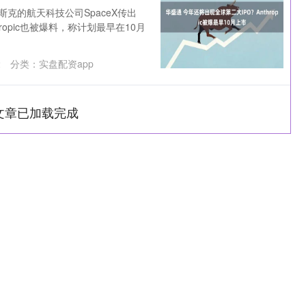
克的航天科技公司SpaceX传出
ropic也被爆料，称计划最早在10月
2
分类：
实盘配资app
文章已加载完成
深证成指
14295.08
0.49%
184.96
1.31%