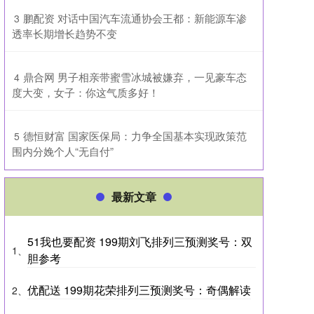
​鹏配资 对话中国汽车流通协会王都：新能源车渗
3
透率长期增长趋势不变
​鼎合网 男子相亲带蜜雪冰城被嫌弃，一见豪车态
4
度大变，女子：你这气质多好！
​德恒财富 国家医保局：力争全国基本实现政策范
5
围内分娩个人“无自付”
最新文章
51我也要配资 199期刘飞排列三预测奖号：双
1、
胆参考
优配送 199期花荣排列三预测奖号：奇偶解读
2、