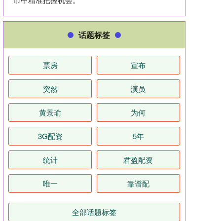
话题标签
票房
宣布
突然
演员
黄景瑜
为何
3G配资
5年
统计
君盈配资
唯一
靠谱配
全部话题标签