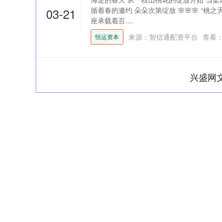
03-21
循着春的邀约 朵朵次第绽放 🌸🌸🌸 “桃
座承载着百....
来源：智信通配资平台
查看
恒运资本
兴盛网
深证成指
14311.01
39.68
1.02%
200.89