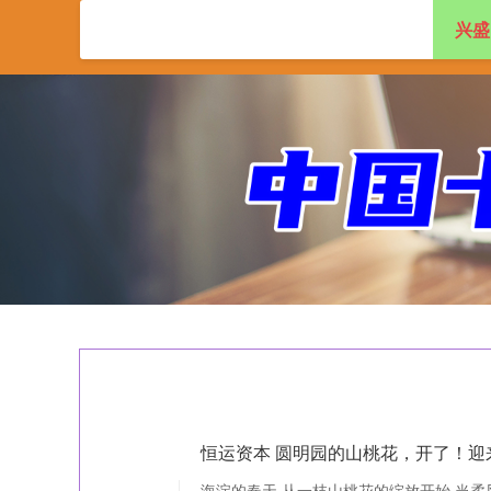
兴盛
首页
兴盛网
实
恒运资本 圆明园的山桃花，开了！迎
海淀的春天 从一枝山桃花的绽放开始 当柔