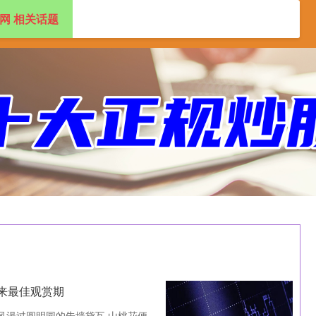
网 相关话题
盘配资app
2024十大正规配资平台
来最佳观赏期
风漫过圆明园的朱墙黛瓦 山桃花便