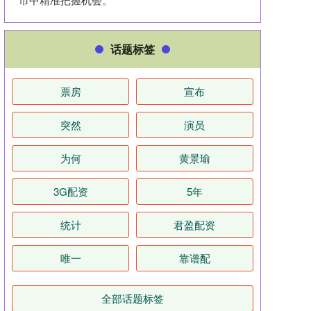
话题标签
票房
宣布
突然
演员
为何
黄景瑜
3G配资
5年
统计
君盈配资
唯一
靠谱配
全部话题标签