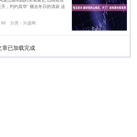
之夭夭，灼灼其华” 褪去冬日的清寂 这
：
96
分类：
兴盛网
文章已加载完成
沪深300
4694.44
1.42%
43.13
0.93%