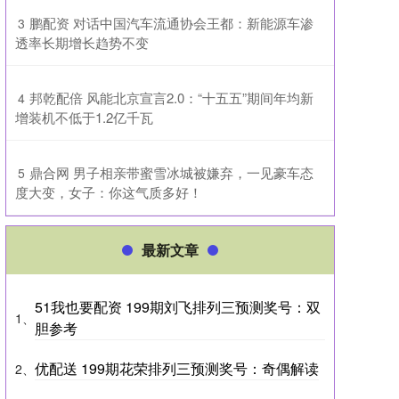
​鹏配资 对话中国汽车流通协会王都：新能源车渗
3
透率长期增长趋势不变
​邦乾配倍 风能北京宣言2.0：“十五五”期间年均新
4
增装机不低于1.2亿千瓦
​鼎合网 男子相亲带蜜雪冰城被嫌弃，一见豪车态
5
度大变，女子：你这气质多好！
最新文章
51我也要配资 199期刘飞排列三预测奖号：双
1、
胆参考
优配送 199期花荣排列三预测奖号：奇偶解读
2、