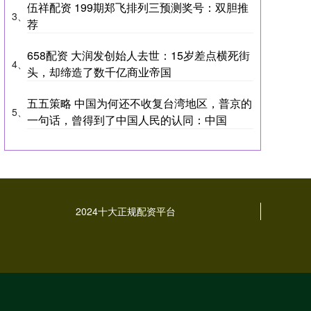
伍祥配资 199期郑飞排列三预测奖号：双胆推
3、
荐
658配资 大润发创始人去世：15岁差点横死街
4、
头，却缔造了数千亿商业帝国
五五策略 中国为何还不收复台湾地区，普京的
5、
一句话，曾得到了中国人民的认同：中国
2024十大正规配资平台