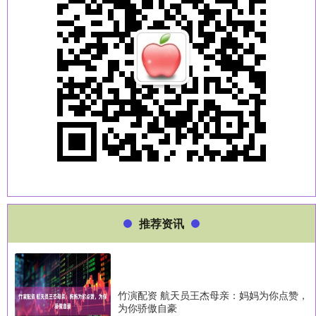
推荐资讯
竹演配资 航天员王杰母亲：妈妈为你点赞，
为你骄傲自豪