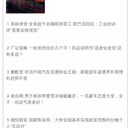
​美林资管 全美超千名咖啡师罢工 星巴克回应：工会的诉
1
求“需要反映现实”
​广证策略 一粒米挡住好几个字！药品说明书“适老化改造”还
2
有多远？
​鹏配资 对话中国汽车流通协会王都：新能源车渗透率长期增
3
长趋势不变
​鼎合网 男子相亲带蜜雪冰城被嫌弃，一见豪车态度大变，女
4
子：你这气质多好！
​德恒财富 国家医保局：力争全国基本实现政策范围内分娩个
5
人“无自付”