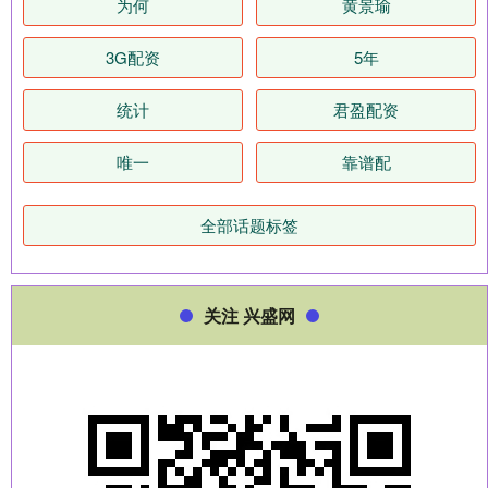
为何
黄景瑜
3G配资
5年
统计
君盈配资
唯一
靠谱配
全部话题标签
关注 兴盛网