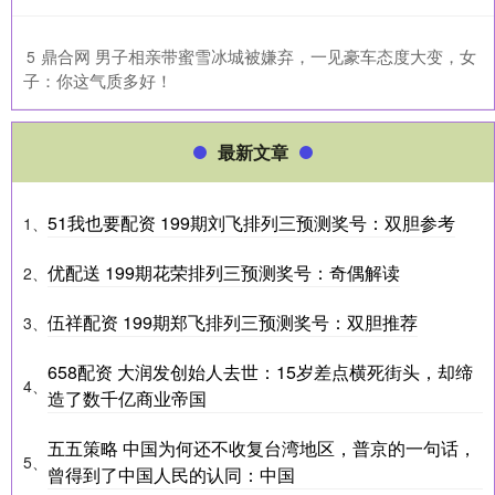
​鼎合网 男子相亲带蜜雪冰城被嫌弃，一见豪车态度大变，女
5
子：你这气质多好！
最新文章
51我也要配资 199期刘飞排列三预测奖号：双胆参考
1、
优配送 199期花荣排列三预测奖号：奇偶解读
2、
伍祥配资 199期郑飞排列三预测奖号：双胆推荐
3、
658配资 大润发创始人去世：15岁差点横死街头，却缔
4、
造了数千亿商业帝国
五五策略 中国为何还不收复台湾地区，普京的一句话，
5、
曾得到了中国人民的认同：中国