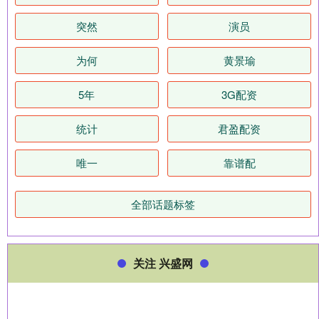
突然
演员
为何
黄景瑜
5年
3G配资
统计
君盈配资
唯一
靠谱配
全部话题标签
关注 兴盛网