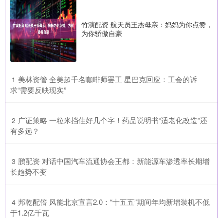
竹演配资 航天员王杰母亲：妈妈为你点赞，
为你骄傲自豪
​美林资管 全美超千名咖啡师罢工 星巴克回应：工会的诉
1
求“需要反映现实”
​广证策略 一粒米挡住好几个字！药品说明书“适老化改造”还
2
有多远？
​鹏配资 对话中国汽车流通协会王都：新能源车渗透率长期增
3
长趋势不变
​邦乾配倍 风能北京宣言2.0：“十五五”期间年均新增装机不低
4
于1.2亿千瓦