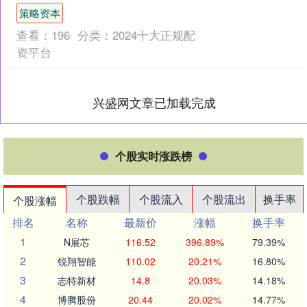
梁施工阶段。 杭州湾跨海铁路桥全长
策略资本
29.2公里策略资本，采....
查看：
196
分类：
2024十大正规配
资平台
兴盛网文章已加载完成
个股实时涨跌榜
个股跌幅
个股流入
个股流出
换手率
个股涨幅
排名
名称
最新价
涨幅
换手率
1
N展芯
116.52
396.89%
79.39%
2
锐翔智能
110.02
20.21%
16.80%
3
志特新材
14.8
20.03%
14.18%
4
博腾股份
20.44
20.02%
14.77%