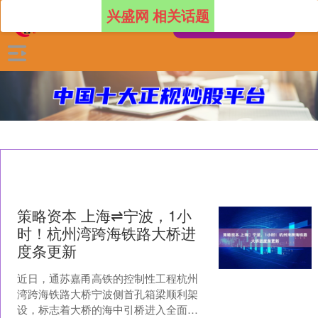
兴盛网 相关话题
策略资本 上海⇌宁波，1小
时！杭州湾跨海铁路大桥进
度条更新
近日，通苏嘉甬高铁的控制性工程杭州
湾跨海铁路大桥宁波侧首孔箱梁顺利架
设，标志着大桥的海中引桥进入全面架