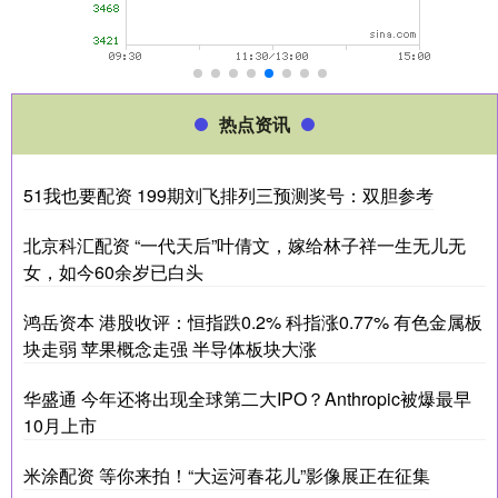
热点资讯
51我也要配资 199期刘飞排列三预测奖号：双胆参考
北京科汇配资 “一代天后”叶倩文，嫁给林子祥一生无儿无
女，如今60余岁已白头
鸿岳资本 港股收评：恒指跌0.2% 科指涨0.77% 有色金属板
块走弱 苹果概念走强 半导体板块大涨
华盛通 今年还将出现全球第二大IPO？Anthropic被爆最早
10月上市
米涂配资 等你来拍！“大运河春花儿”影像展正在征集