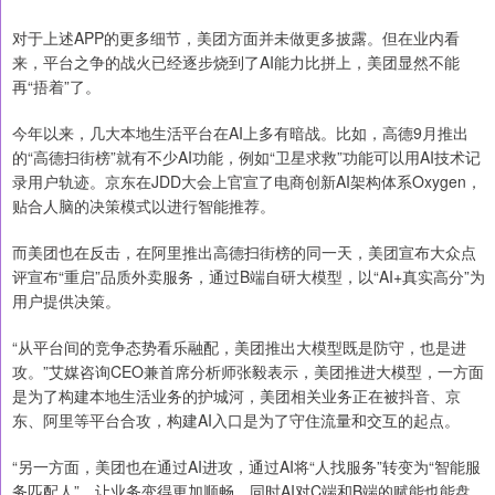
对于上述APP的更多细节，美团方面并未做更多披露。但在业内看
来，平台之争的战火已经逐步烧到了AI能力比拼上，美团显然不能
再“捂着”了。
今年以来，几大本地生活平台在AI上多有暗战。比如，高德9月推出
的“高德扫街榜”就有不少AI功能，例如“卫星求救”功能可以用AI技术记
录用户轨迹。京东在JDD大会上官宣了电商创新AI架构体系Oxygen，
贴合人脑的决策模式以进行智能推荐。
而美团也在反击，在阿里推出高德扫街榜的同一天，美团宣布大众点
评宣布“重启”品质外卖服务，通过B端自研大模型，以“AI+真实高分”为
用户提供决策。
“从平台间的竞争态势看乐融配，美团推出大模型既是防守，也是进
攻。”艾媒咨询CEO兼首席分析师张毅表示，美团推进大模型，一方面
是为了构建本地生活业务的护城河，美团相关业务正在被抖音、京
东、阿里等平台合攻，构建AI入口是为了守住流量和交互的起点。
“另一方面，美团也在通过AI进攻，通过AI将“人找服务”转变为“智能服
务匹配人”，让业务变得更加顺畅，同时AI对C端和B端的赋能也能盘