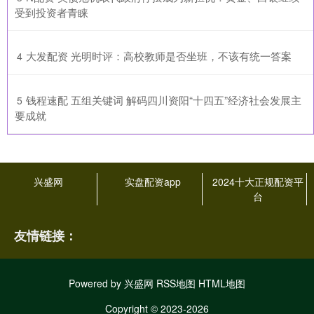
受到投资者青睐
​大发配资 光明时评：高校教师是否坐班，不该有统一答案
4
​钱程速配 五组关键词 解码四川资阳“十四五”经济社会发展主
5
要成就
兴盛网
实盘配资app
2024十大正规配资平
台
友情链接：
Powered by
兴盛网
RSS地图
HTML地图
Copyright
© 2023-2026