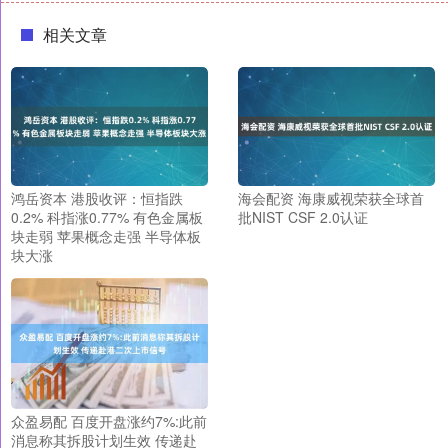
相关文章
鸿岳资本 港股收评：恒指跌
海会配资 海康威视荣获全球首
0.2% 科指涨0.77% 有色金属板
批NIST CSF 2.0认证
块走弱 苹果概念走强 半导体板
块大涨
众盈易配 百度开盘涨约7%:此前
消息称其拆股计划生效 传递赴