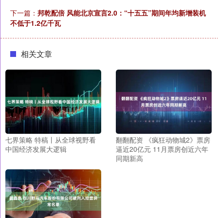
下一篇：
邦乾配倍 风能北京宣言2.0：“十五五”期间年均新增装机
不低于1.2亿千瓦
相关文章
七界策略 特稿丨从全球视野看
翻翻配资 《疯狂动物城2》票房
中国经济发展大逻辑
逼近20亿元 11月票房创近六年
同期新高