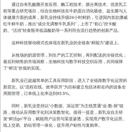
通过自有乳酸菌开发应用、酶工程技术、膜分离技术、优质乳工
程等重点研究项目，结合生物科技在牛奶蛋白消化吸收、益生菌与人
体健康方面的成果，新乳业持续升级24小时鲜奶，引进国内首款挪威
红牛鲜牛奶，推出“成分无调整牛乳系列”，上市了“初心”控卡酸
奶、“活润”轻食瓶等低温酸奶等一系列符合流行趋势的创新产品。
这种科技驱动模式也体现在新乳业的全链条“鲜能力”建设上。
从牧场的奶源管理，到生产的工艺控制，再到配送的冷链优化，
最后到销售的市场洞察，生物科技与数字科技交织应用，共同保障
了“鲜活”价值的实现。
新乳业已超越简单的工具应用阶段，进入了全链路数字化运营的
新层次。以“流程在线、效率跃升”为目标建立包括冰柜在内的设备全
周期管理，订单线上化率达到93.5%。
同时，新乳业坚持以“小数据、深运营”为主线贯通“业-数-财”链
路，推动从应用数字化到决策数智化。值得一提是，新乳业自主研
发“鲜活go”平台，赋能用户运营与渠道渗透，实现用户数字化运营、
线上交易、奶站管理一体化，提升用户粘性与复购率。