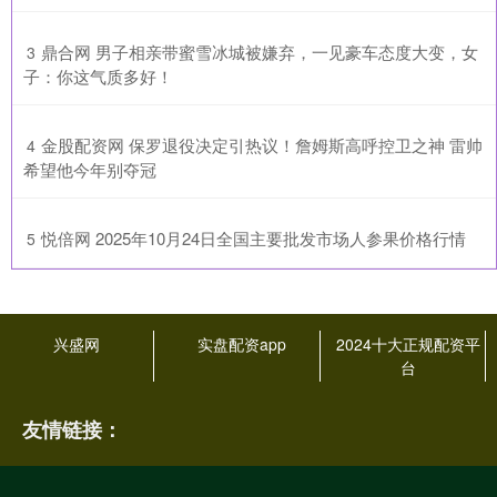
​鼎合网 男子相亲带蜜雪冰城被嫌弃，一见豪车态度大变，女
3
子：你这气质多好！
​金股配资网 保罗退役决定引热议！詹姆斯高呼控卫之神 雷帅
4
希望他今年别夺冠
​悦倍网 2025年10月24日全国主要批发市场人参果价格行情
5
兴盛网
实盘配资app
2024十大正规配资平
台
友情链接：