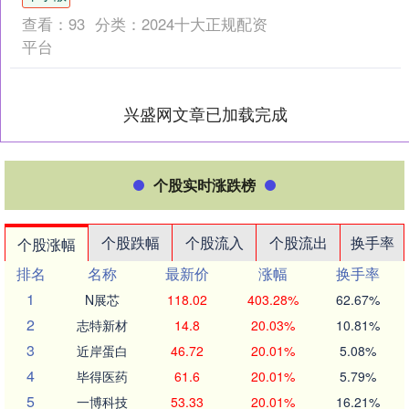
查看：
93
分类：
2024十大正规配资
平台
兴盛网文章已加载完成
个股实时涨跌榜
个股跌幅
个股流入
个股流出
换手率
个股涨幅
排名
名称
最新价
涨幅
换手率
1
N展芯
118.02
403.28%
62.67%
2
志特新材
14.8
20.03%
10.81%
3
近岸蛋白
46.72
20.01%
5.08%
4
毕得医药
61.6
20.01%
5.79%
5
一博科技
53.33
20.01%
16.21%