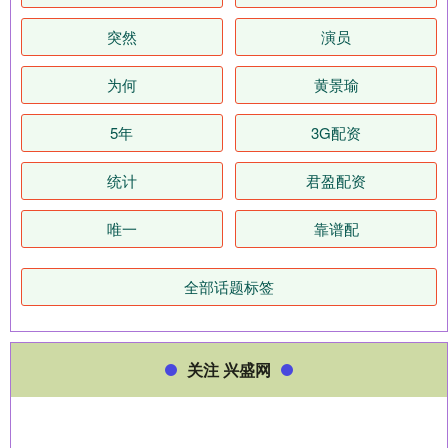
突然
演员
为何
黄景瑜
5年
3G配资
统计
君盈配资
唯一
靠谱配
全部话题标签
关注 兴盛网