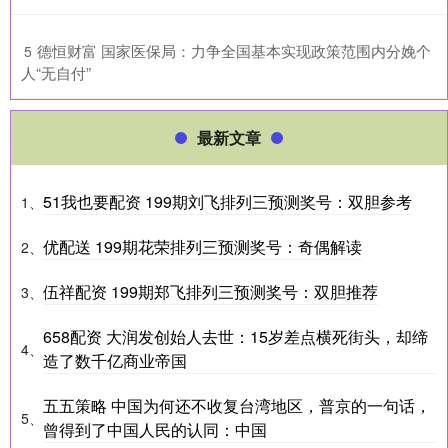
​德恒财富 国家医保局：力争全国基本实现政策范围内分娩个
5
人“无自付”
最新文章
51我也要配资 199期刘飞排列三预测奖号：双胆参考
1、
优配送 199期花荣排列三预测奖号：奇偶解读
2、
伍祥配资 199期郑飞排列三预测奖号：双胆推荐
3、
658配资 大润发创始人去世：15岁差点横死街头，却缔
4、
造了数千亿商业帝国
五五策略 中国为何还不收复台湾地区，普京的一句话，
5、
曾得到了中国人民的认同：中国