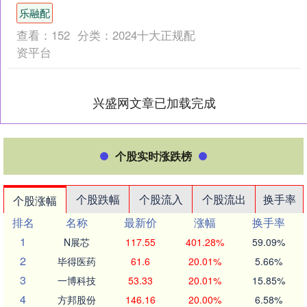
我们的实力，我们是双料国内冠军。对
乐融配
手是一支非常强大....
查看：
152
分类：
2024十大正规配
资平台
兴盛网文章已加载完成
个股实时涨跌榜
个股跌幅
个股流入
个股流出
换手率
个股涨幅
排名
名称
最新价
涨幅
换手率
1
N展芯
117.55
401.28%
59.09%
2
毕得医药
61.6
20.01%
5.66%
3
一博科技
53.33
20.01%
15.85%
4
方邦股份
146.16
20.00%
6.58%