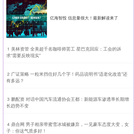
亿海智投 信息量很大！最新解读来了
​美林资管 全美超千名咖啡师罢工 星巴克回应：工会的诉
1
求“需要反映现实”
​广证策略 一粒米挡住好几个字！药品说明书“适老化改造”还
2
有多远？
​鹏配资 对话中国汽车流通协会王都：新能源车渗透率长期增
3
长趋势不变
​鼎合网 男子相亲带蜜雪冰城被嫌弃，一见豪车态度大变，女
4
子：你这气质多好！