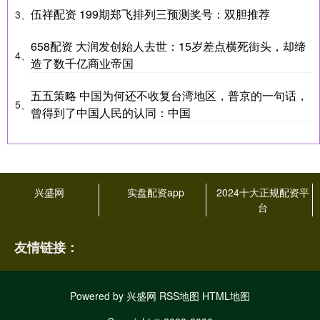
伍祥配资 199期郑飞排列三预测奖号：双胆推荐
3、
658配资 大润发创始人去世：15岁差点横死街头，却缔
4、
造了数千亿商业帝国
五五策略 中国为何还不收复台湾地区，普京的一句话，
5、
曾得到了中国人民的认同：中国
兴盛网
实盘配资app
2024十大正规配资平
台
友情链接：
Powered by
兴盛网
RSS地图
HTML地图